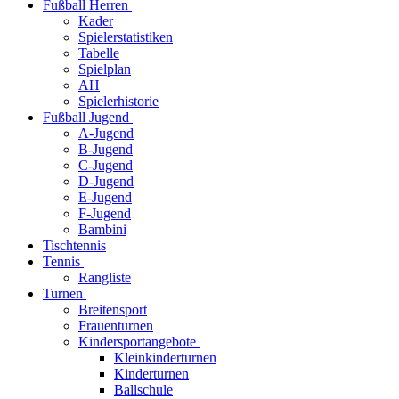
Fußball Herren
Kader
Spielerstatistiken
Tabelle
Spielplan
AH
Spielerhistorie
Fußball Jugend
A-Jugend
B-Jugend
C-Jugend
D-Jugend
E-Jugend
F-Jugend
Bambini
Tischtennis
Tennis
Rangliste
Turnen
Breitensport
Frauenturnen
Kindersportangebote
Kleinkinderturnen
Kinderturnen
Ballschule