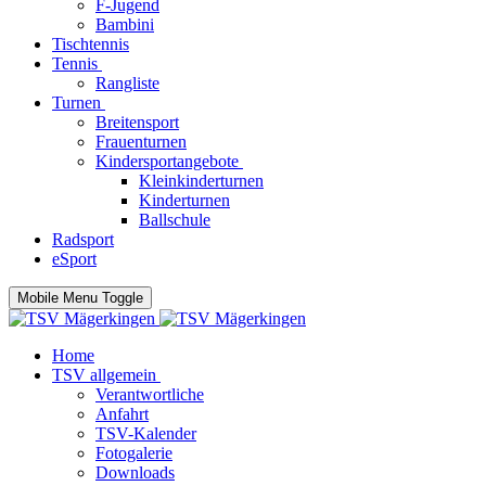
F-Jugend
Bambini
Tischtennis
Tennis
Rangliste
Turnen
Breitensport
Frauenturnen
Kindersportangebote
Kleinkinderturnen
Kinderturnen
Ballschule
Radsport
eSport
Mobile Menu Toggle
Home
TSV allgemein
Verantwortliche
Anfahrt
TSV-Kalender
Fotogalerie
Downloads