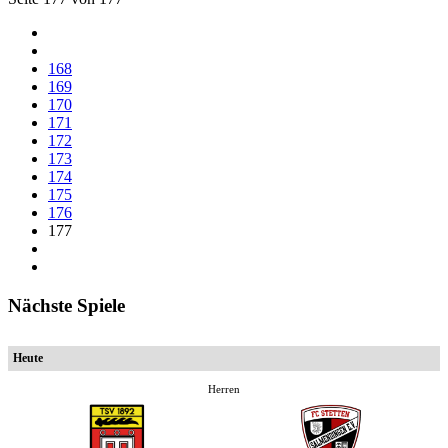
168
169
170
171
172
173
174
175
176
177
Nächste Spiele
Heute
Herren