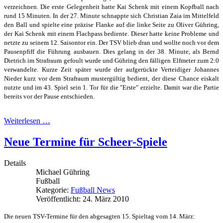
verzeichnen. Die erste Gelegenheit hatte Kai Schenk mit einem Kopfball nach
rund 15 Minuten. In der 27. Minute schnappte sich Christian Zaia im Mittelfeld
den Ball und spielte eine präzise Flanke auf die linke Seite zu Oliver Gühring,
der Kai Schenk mit einem Flachpass bediente. Dieser hatte keine Probleme und
netzte zu seinem 12. Saisontor ein. Der TSV blieb dran und wollte noch vor dem
Pausenpfiff die Führung ausbauen. Dies gelang in der 38. Minute, als Bernd
Dietrich im Strafraum gefoult wurde und Gühring den fälligen Elfmeter zum 2:0
verwandelte. Kurze Zeit später wurde der aufgerückte Verteidiger Johannes
Nieder kurz vor dem Strafraum mustergültig bedient, der diese Chance eiskalt
nutzte und im 43. Spiel sein 1. Tor für die "Erste" erzielte. Damit war die Partie
bereits vor der Pause entschieden.
Weiterlesen …
Neue Termine für Scheer-Spiele
Details
Michael Gühring
Fußball
Kategorie:
Fußball News
Veröffentlicht: 24. März 2010
Die neuen TSV-Termine für den abgesagten 15. Spieltag vom 14. März: