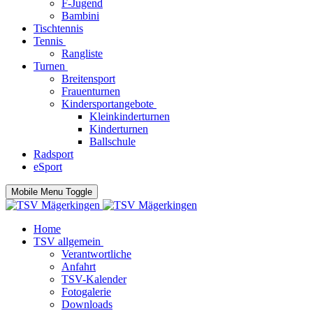
F-Jugend
Bambini
Tischtennis
Tennis
Rangliste
Turnen
Breitensport
Frauenturnen
Kindersportangebote
Kleinkinderturnen
Kinderturnen
Ballschule
Radsport
eSport
Mobile Menu Toggle
Home
TSV allgemein
Verantwortliche
Anfahrt
TSV-Kalender
Fotogalerie
Downloads