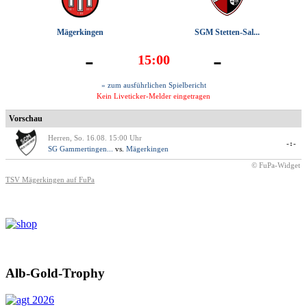
Mägerkingen
SGM Stetten-Sal...
-
-
15:00
» zum ausführlichen Spielbericht
Kein Liveticker-Melder eingetragen
Vorschau
Herren, So. 16.08. 15:00 Uhr
-:-
SG Gammertingen...
vs.
Mägerkingen
© FuPa-Widget
TSV Mägerkingen auf FuPa
Alb-Gold-Trophy