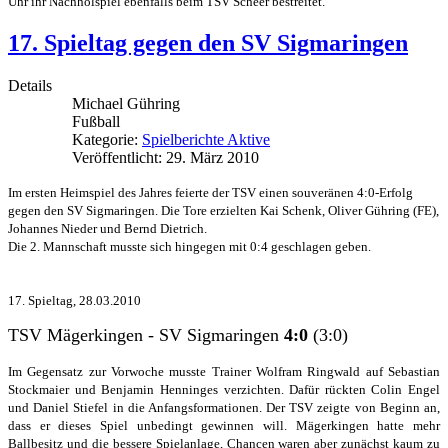
Uhr ihr Nachholspiel ebenfalls beim TSV Scheer bestreitet.
17. Spieltag gegen den SV Sigmaringen
Details
Michael Gühring
Fußball
Kategorie:
Spielberichte Aktive
Veröffentlicht: 29. März 2010
Im ersten Heimspiel des Jahres feierte der TSV einen souveränen 4:0-Erfolg
gegen den SV Sigmaringen. Die Tore erzielten Kai Schenk, Oliver Gühring (FE),
Johannes Nieder und Bernd Dietrich.
Die 2. Mannschaft musste sich hingegen mit 0:4 geschlagen geben.
17. Spieltag, 28.03.2010
TSV Mägerkingen - SV Sigmaringen
4:0
(3:0)
Im Gegensatz zur Vorwoche musste Trainer Wolfram Ringwald auf Sebastian
Stockmaier und Benjamin Henninges verzichten. Dafür rückten Colin Engel
und Daniel Stiefel in die Anfangsformationen. Der TSV zeigte von Beginn an,
dass er dieses Spiel unbedingt gewinnen will. Mägerkingen hatte mehr
Ballbesitz und die bessere Spielanlage, Chancen waren aber zunächst kaum zu