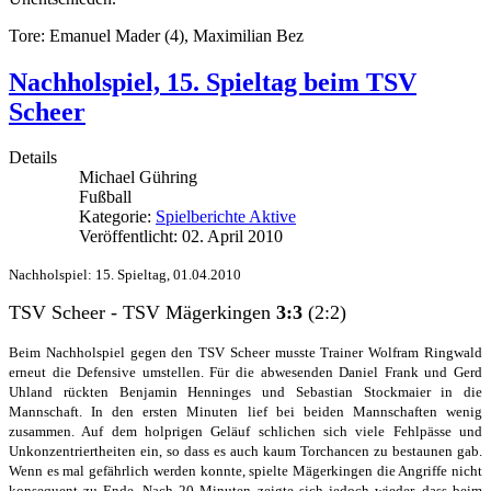
Tore: Emanuel Mader (4), Maximilian Bez
Nachholspiel, 15. Spieltag beim TSV
Scheer
Details
Michael Gühring
Fußball
Kategorie:
Spielberichte Aktive
Veröffentlicht: 02. April 2010
Nachholspiel: 15. Spieltag, 01.04.2010
TSV Scheer - TSV Mägerkingen
3:3
(2:2)
Beim Nachholspiel gegen den TSV Scheer musste Trainer Wolfram Ringwald
erneut die Defensive umstellen. Für die abwesenden Daniel Frank und Gerd
Uhland rückten Benjamin Henninges und Sebastian Stockmaier in die
Mannschaft. In den ersten Minuten lief bei beiden Mannschaften wenig
zusammen. Auf dem holprigen Geläuf schlichen sich viele Fehlpässe und
Unkonzentriertheiten ein, so dass es auch kaum Torchancen zu bestaunen gab.
Wenn es mal gefährlich werden konnte, spielte Mägerkingen die Angriffe nicht
konsequent zu Ende. Nach 20 Minuten zeigte sich jedoch wieder, dass beim