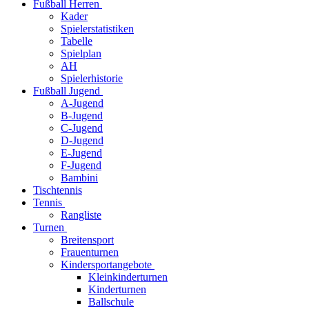
Fußball Herren
Kader
Spielerstatistiken
Tabelle
Spielplan
AH
Spielerhistorie
Fußball Jugend
A-Jugend
B-Jugend
C-Jugend
D-Jugend
E-Jugend
F-Jugend
Bambini
Tischtennis
Tennis
Rangliste
Turnen
Breitensport
Frauenturnen
Kindersportangebote
Kleinkinderturnen
Kinderturnen
Ballschule