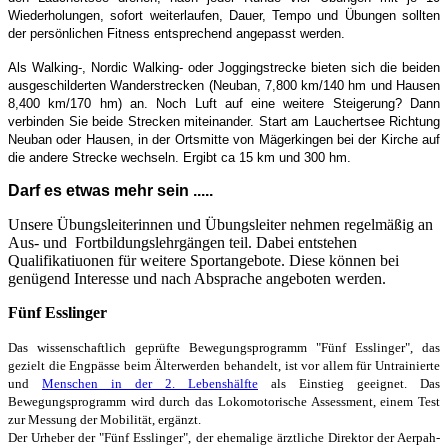
Wiederholungen, sofort weiterlaufen, Dauer, Tempo und Übungen sollten
der persönlichen Fitness entsprechend angepasst werden.
Als Walking-, Nordic Walking- oder Joggingstrecke bieten sich die beiden
ausgeschilderten Wanderstrecken (Neuban, 7,800 km/140 hm und Hausen
8,400 km/170 hm) an. Noch Luft auf eine weitere Steigerung? Dann
verbinden Sie beide Strecken miteinander. Start am Lauchertsee Richtung
Neuban oder Hausen, in der Ortsmitte von Mägerkingen bei der Kirche auf
die andere Strecke wechseln. Ergibt ca 15 km und 300 hm.
Darf es etwas mehr sein .....
Unsere Übungsleiterinnen und Übungsleiter nehmen regelmäßig an
Aus- und Fortbildungslehrgängen teil. Dabei entstehen
Qualifikatiuonen für weitere Sportangebote. Diese können bei
genügend Interesse und nach Absprache angeboten werden.
Fünf Esslinger
Das wissenschaftlich geprüfte Bewegungsprogramm "Fünf Esslinger", das
gezielt die Engpässe beim Älterwerden behandelt, ist vor allem für Untrainierte
und
Menschen in der 2. Lebenshälfte
als Einstieg geeignet. Das
Bewegungsprogramm wird durch das Lokomotorische Assessment, einem Test
zur Messung der Mobilität, ergänzt.
Der Urheber der "Fünf Esslinger", der ehemalige ärztliche Direktor der Aerpah-