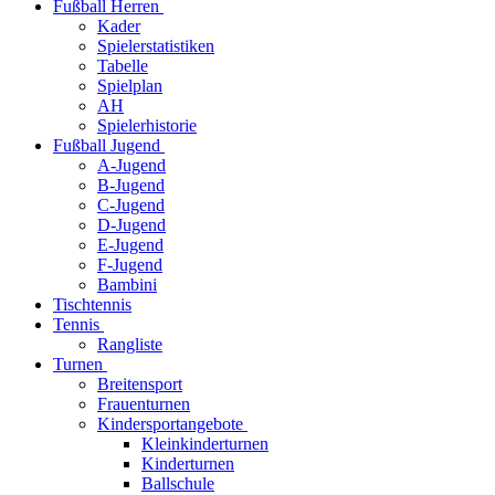
Fußball Herren
Kader
Spielerstatistiken
Tabelle
Spielplan
AH
Spielerhistorie
Fußball Jugend
A-Jugend
B-Jugend
C-Jugend
D-Jugend
E-Jugend
F-Jugend
Bambini
Tischtennis
Tennis
Rangliste
Turnen
Breitensport
Frauenturnen
Kindersportangebote
Kleinkinderturnen
Kinderturnen
Ballschule