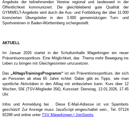
Angebote der teilnehmenden Vereine regional und landesweit in der
Öffentlichkeit kommuniziert. Die gleichbleibend gute Qualität der
GYMWELT-Angebote wird durch die Aus- und Fortbildung der über 11.000
lizenzierten Übungsleiter in den 3.000 gemeinnützigen Turn- und
Sportvereinen in Baden-Württemberg sichergestellt.
AKTUELL
Im Januar 2026 startet in der Schulturnhalle Mägerkingen ein neuer
Präventiuonssportkurs. Eine Möglichkeit, das Thema mehr Bewegung ins
Leben zu bringen mit Gleichgesinnten umzusetzen.
Das
„AlltagsTrainingsProgramm“
ist ein Präventionssportkurs, der sich
an Personen ab etwa 65 Jahre richtet. Dabei gibt es Tipps, wie man
sportliche Aktivitäten in den Alltag mit einbeziehen kann. Kurs über 12
Wochen, 55€ (TSV-Mitglieder 35€), Kursstart: Dienstag, 13.01.2026, 17.45
Uhr.
Infos und Anmeldung bei .
Diese E-Mail-Adresse ist vor Spambots
geschützt! Zur Anzeige muss JavaScript eingeschaltet sein.
, Tel. 07124
92288 und online unter
TSV Mägerkingen | JoinSports