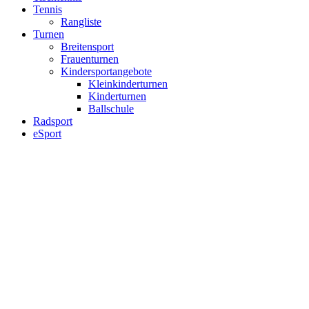
Tennis
Rangliste
Turnen
Breitensport
Frauenturnen
Kindersportangebote
Kleinkinderturnen
Kinderturnen
Ballschule
Radsport
eSport