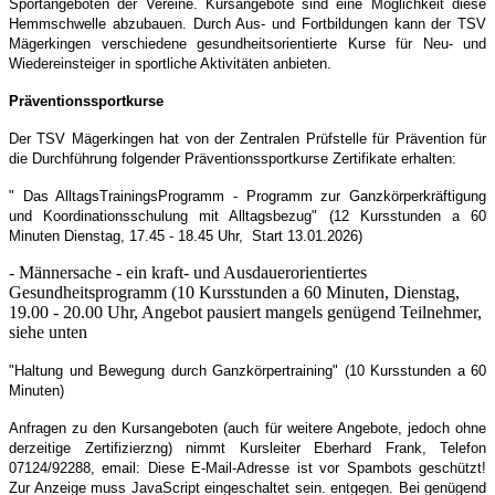
Sportangeboten der Vereine. Kursangebote sind eine Möglichkeit diese
Hemmschwelle abzubauen. Durch Aus- und Fortbildungen kann der TSV
Mägerkingen verschiedene gesundheitsorientierte Kurse für Neu- und
Wiedereinsteiger in sportliche Aktivitäten anbieten.
Präventionssportkurse
Der TSV Mägerkingen hat von der Zentralen Prüfstelle für Prävention für
die Durchführung folgender Präventionssportkurse Zertifikate erhalten:
" Das AlltagsTrainingsProgramm - Programm zur Ganzkörperkräftigung
und Koordinationsschulung mit Alltagsbezug" (12 Kursstunden a 60
Minuten Dienstag, 17.45 - 18.45 Uhr, Start 13.01.2026)
- Männersache - ein kraft- und Ausdauerorientiertes
Gesundheitsprogramm (10 Kursstunden a 60 Minuten, Dienstag,
19.00 - 20.00 Uhr, Angebot pausiert mangels genügend Teilnehmer,
siehe unten
"Haltung und Bewegung durch Ganzkörpertraining" (10 Kursstunden a 60
Minuten)
Anfragen zu den Kursangeboten (auch für weitere Angebote, jedoch ohne
derzeitige Zertifizierzng) nimmt Kursleiter
Eberhard Frank, Telefon
07124/92288, email:
Diese E-Mail-Adresse ist vor Spambots geschützt!
Zur Anzeige muss JavaScript eingeschaltet sein.
entgegen. Bei genügend