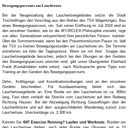
Bewegungsparcours am Lauchertsee
Bei der Neugestaltung des Lauchertseegeländes setzte die Stadt
Trochtelfingen den Vorschlag aus den Reihen des TSV Mägerkingen, Bau
eines Bewegungsparcours, um. Seit seiner Eröffnung im Juli 2018 wird an
den einzelnen Geräten, wie es die 4FCIRCLE®-Philosophie vorsieht, rege
von allen Generationen entsprechend ihrer persönlichen Fitness trainiert.
Über die Sommermonate, wenn bei den Präventionskursen Pause ist, lädt
der TSV zu kleinen Bewegungsstunden am Lauchertsee ein. Die Termine
entnehmen sie bitte der Tagespresse. Wenn sie mit ihrer Gruppe das
Lauchertseegelände besuchen, jedoch bei den Übungen an den Geräten
des Bewegungsparcours unsicher sind, gibt unser Übungsleiter Eberhard
Frank (Kontaktdaten siehe unten) nach Rücksprache gerne Tipps zum
Training an den Geräten des Bewegungsparcourrs.
Dehn-, Kräftigungs- und Koordinationsübungen sind an den einzelnen
Geräten beschrieben. Für Ausdauertraining bietet sich das
Lauchertseegelände an. Eine Runde um den Lauchertsee ist ca. 800m
lang. Fast eben verläuft die Strecke vom Lauchertsee auf dem Radweg
Richtung Hausen. Bei der Abzweigung Richtung Gauselfingen über die
Lauchertbrücke und auf dem ausgeschilderten Wanderweg zurück zum
Lauchertsee. Streckenlänge ca. 3,300 km.
Kennen Sie
4XF Exercise Running? Laufen und Workouts.
Runden um
den Lauchertsee drehen, nach jeder Runde vier Übungen mit je 10