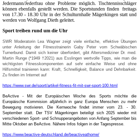
Jedermann/Jederfrau ohne Probleme möglich. Tischtennisschläger
können ebenfalls gestellt werden. Die Sportstunden finden freitags
von 17.30 - 18.30 Uhr in der Schulturnhalle Mägerkingen statt und
werden von Wolfgang Dieth geleitet.
Sport treiben rund um die Uhr
SWR Moderatorin Lea Wagner zeigt viele einfache, effektive Übungen
unter Anleitung der Fitnesstrainerin Gaby Peter vom Schwäbischen
Turnerbund. Damit sich keiner überfordert, gibt Altersmediziner Dr. med.
Martin Runge
(*1949 †2021)
aus Esslingen wertvolle Tipps, wie man die
wichtigsten Fitnesskomponenten auf sehr einfache Weise und ohne
Hilfsmittel trainieren kann: Kraft, Schnelligkeit, Balance und Dehnbarkeit.
Zu finden im Internet auf
https://www.swr.de/sport/artikel-fitness-fit-mit-swr-sport-100.html
BeActive - Mit der Europäischen Woche des Sports möchte die
Europäische Kommision alljährlich in ganz Europa Menschen zu mehr
Bewegung motivieren. Die Kernwoche findet immer vom 23. - 30.
September statt. Der TSV Mägerkingen beteiligt sich 2025 wieder mit
verschiedenen Sport- und Schnupperangeboten von Anfang September bis
Mitte Oktober an BeActive. Nähere Infos folgen in der Tagespresse.
https://www.beactive-deutschland.de/beactiveathome/