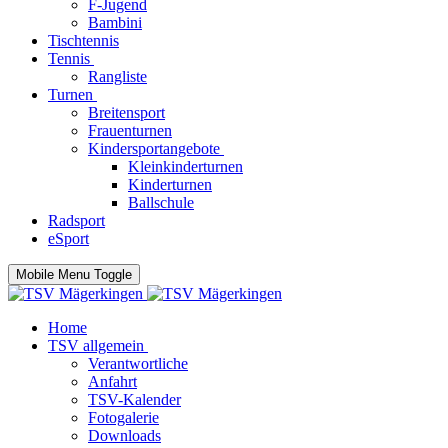
F-Jugend
Bambini
Tischtennis
Tennis
Rangliste
Turnen
Breitensport
Frauenturnen
Kindersportangebote
Kleinkinderturnen
Kinderturnen
Ballschule
Radsport
eSport
Mobile Menu Toggle
Home
TSV allgemein
Verantwortliche
Anfahrt
TSV-Kalender
Fotogalerie
Downloads