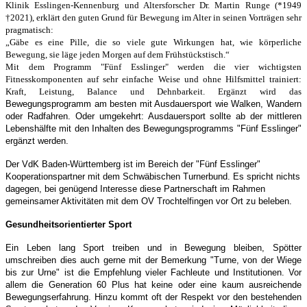
Klinik Esslingen-Kennenburg und Altersforscher Dr. Martin Runge (*1949
†2021), erklärt den guten Grund für Bewegung im Alter in seinen Vorträgen sehr
pragmatisch:
„Gäbe es eine Pille, die so viele gute Wirkungen hat, wie körperliche
Bewegung, sie läge jeden Morgen auf dem Frühstückstisch.“
Mit dem Programm "Fünf Esslinger" werden die vier wichtigsten
Fitnesskomponenten auf sehr einfache Weise und ohne Hilfsmittel trainiert:
Kraft, Leistung, Balance und Dehnbarkeit. Ergänzt wird das
Bewegungsprogramm am besten mit Ausdauersport wie Walken, Wandern
oder Radfahren. Oder umgekehrt: Ausdauersport sollte ab der mittleren
Lebenshälfte mit den Inhalten des Bewegungsprogramms "Fünf Esslinger"
ergänzt werden.
Der VdK Baden-Württemberg ist im Bereich der "Fünf Esslinger"
Kooperationspartner mit dem Schwäbischen Turnerbund. Es spricht nichts
dagegen, bei genügend Interesse diese Partnerschaft im Rahmen
gemeinsamer Aktivitäten mit dem OV Trochtelfingen vor Ort zu beleben.
Gesundheitsorientierter Sport
Ein Leben lang Sport treiben und in Bewegung bleiben, Spötter
umschreiben dies auch gerne mit der Bemerkung "Turne, von der Wiege
bis zur Urne" ist die Empfehlung vieler Fachleute und Institutionen. Vor
allem die Generation 60 Plus hat keine oder eine kaum ausreichende
Bewegungserfahrung. Hinzu kommt oft der Respekt vor den bestehenden