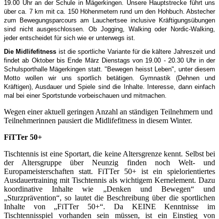
19.00 Uhr an der Schule in Mägerkingen. Unsere Hauptstrecke führt uns
über ca. 7 km mit ca. 150 Höhenmetern rund um den Hohbuch. Abstecher
zum Bewegungsparcours am Lauchertsee inclusive Kräftigungsübungen
sind nicht ausgeschlossen. Ob Jogging, Walking oder Nordic-Walking,
jeder entscheidet für sich wie er unterwegs ist.
Die Midlifefitness
ist die sportliche Variante für die kältere Jahreszeit und
findet ab Oktober bis Ende März
Dienstags von 19.00 - 20.30 Uhr in der
Schulsporthalle Mägerkingen statt. "Bewegen heisst Leben", unter diesem
Motto wollen wir uns sportlich betätigen. Gymnastik (Dehnen und
Kräftigen), Ausdauer und Spiele sind die Inhalte. Interesse, dann einfach
mal bei einer
Sportstunde vorbeischauen und mitmachen.
Wegen einer aktuell geringen Anzahl an ständigen Teilnehmern und
Teilnehmerinnen pausiert die Midlifefitness in diesem Winter.
FiTTer 50+
Tischtennis ist eine Sportart, die keine Altersgrenze kennt. Selbst bei
der Altersgruppe über Neunzig finden noch Welt- und
Europameisterschaften statt. FiTTer 50+ ist ein spielorientiertes
Ausdauertraining mit Tischtennis als wichtigem Kernelement. Dazu
koordinative Inhalte wie „Denken und Bewegen“ und
„Sturzprävention“, so lautet die Beschreibung über die sportlichen
Inhalte von „FiTTer 50+“. Da KEINE Kenntnisse im
Tischtennisspiel vorhanden sein müssen, ist ein Einstieg von