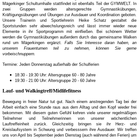
Mägerkinger Schulturnhalle stattfindet ist ebenfalls Teil der GYMWELT. In
zwei Gruppen werden altersgerechte Gymnastikübungen,
Kräftigungsübungen und Übungen zur Ausdauer und Koordination geboten.
Unsere Trainerin und Sportlehrerin Heike Schatz gestaltet die
Sportstunden sehr abwechslungsreich und lässt immer wieder neue
Elemente in ihr Sportprogramm mit einfließen.
Bei schönem Wetter
werden die Gymnastikübungen außerdem durch das gemeinsame Walken
rund um Mägerkingen ergänzt.
Falls Sie Interesse daran haben, an
unserem Frauenturnen teil zu nehmen, können Sie gerne
vorbeischnuppern.
Termine: Jeden Donnerstag außerhalb der Schulferien
18:30 - 19:30 Uhr: Altersgruppe 60 - 80 Jahre
19:30 - 21:00 Uhr: Altersgruppe 20 - 60 Jahre
Lauf- und Walkingtreff/Midlifefitness
Bewegung in freier Natur tut gut. Nach einem anstregenden Tag bei der
Arbeit einfach eine Stunde raus aus dem Alltag und den Kopf wieder frei
bekommen. Mit diesem guten Gefühl kehren viele unserer regelmäßigen
Teilnehmer und Teilnehmerinnen von unserer wöchentlichen
Lauftreffeinheit zurück. Gleichzeitig bringen sie ihr Herz- und
Kreislaufsystem in Schwung und verbesssern ihre Ausdauer. Wir treffen
uns von April bis September jeden Dienstag (auch während den Ferien) um