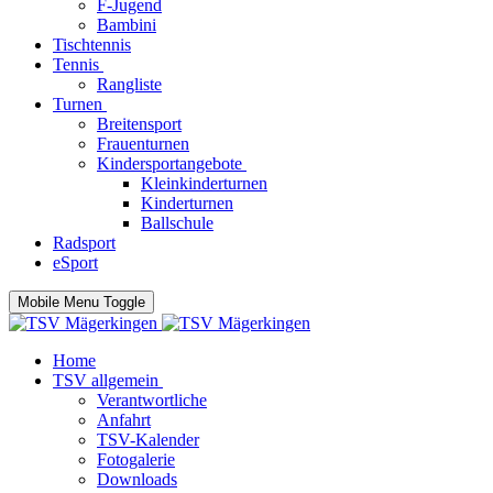
F-Jugend
Bambini
Tischtennis
Tennis
Rangliste
Turnen
Breitensport
Frauenturnen
Kindersportangebote
Kleinkinderturnen
Kinderturnen
Ballschule
Radsport
eSport
Mobile Menu Toggle
Home
TSV allgemein
Verantwortliche
Anfahrt
TSV-Kalender
Fotogalerie
Downloads