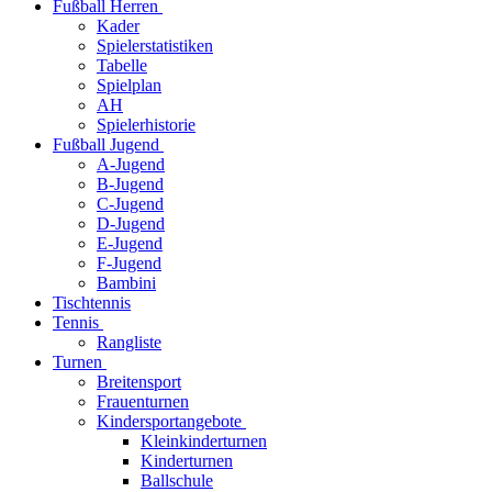
Fußball Herren
Kader
Spielerstatistiken
Tabelle
Spielplan
AH
Spielerhistorie
Fußball Jugend
A-Jugend
B-Jugend
C-Jugend
D-Jugend
E-Jugend
F-Jugend
Bambini
Tischtennis
Tennis
Rangliste
Turnen
Breitensport
Frauenturnen
Kindersportangebote
Kleinkinderturnen
Kinderturnen
Ballschule