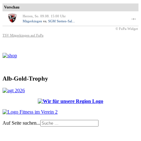
Vorschau
Herren, So. 09.08. 15:00 Uhr
-:-
Mägerkingen
vs.
SGM Stetten-Sal...
© FuPa-Widget
TSV Mägerkingen auf FuPa
Alb-Gold-Trophy
Auf Seite suchen...
Impressum
|
Login