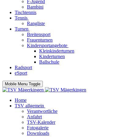
F-Jugend
Bambini
Tischtennis
Tennis
Rangliste
Turnen
Breitensport
Frauenturnen
Kindersportangebote
Kleinkinderturnen
Kinderturnen
Ballschule
Radsport
eSport
Mobile Menu Toggle
Home
TSV allgemein
Verantwortliche
Anfahrt
TSV-Kalender
Fotogalerie
Downloads