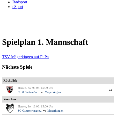
Radsport
eSport
Spielplan 1. Mannschaft
TSV Mägerkingen auf FuPa
Nächste Spiele
Rückblick
Herren, So. 09.08. 15:00 Uhr
1:3
SGM Stetten-Sal...
vs.
Mägerkingen
Vorschau
Herren, So. 16.08. 15:00 Uhr
-:-
SG Gammertingen...
vs.
Mägerkingen