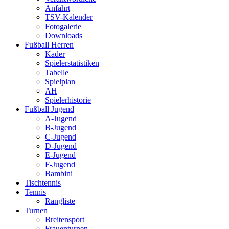
Anfahrt
TSV-Kalender
Fotogalerie
Downloads
Fußball Herren
Kader
Spielerstatistiken
Tabelle
Spielplan
AH
Spielerhistorie
Fußball Jugend
A-Jugend
B-Jugend
C-Jugend
D-Jugend
E-Jugend
F-Jugend
Bambini
Tischtennis
Tennis
Rangliste
Turnen
Breitensport
Frauenturnen