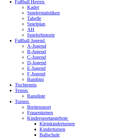
Fußball Herren
Kader
Spielerstatistiken
Tabelle
Spielplan
AH
Spielerhistorie
Fußball Jugend
A-Jugend
B-Jugend
C-Jugend
D-Jugend
E-Jugend
F-Jugend
Bambini
Tischtennis
Tennis
Rangliste
Turnen
Breitensport
Frauenturnen
Kindersportangebote
Kleinkinderturnen
Kinderturnen
Ballschule