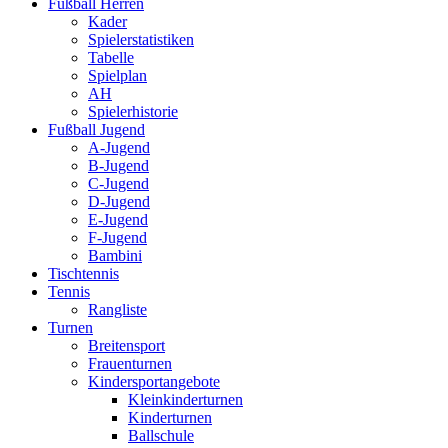
Fußball Herren
Kader
Spielerstatistiken
Tabelle
Spielplan
AH
Spielerhistorie
Fußball Jugend
A-Jugend
B-Jugend
C-Jugend
D-Jugend
E-Jugend
F-Jugend
Bambini
Tischtennis
Tennis
Rangliste
Turnen
Breitensport
Frauenturnen
Kindersportangebote
Kleinkinderturnen
Kinderturnen
Ballschule