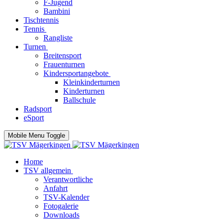
F-Jugend
Bambini
Tischtennis
Tennis
Rangliste
Turnen
Breitensport
Frauenturnen
Kindersportangebote
Kleinkinderturnen
Kinderturnen
Ballschule
Radsport
eSport
Mobile Menu Toggle
Home
TSV allgemein
Verantwortliche
Anfahrt
TSV-Kalender
Fotogalerie
Downloads