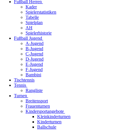
Fußball Herren
Kader
Spielerstatistiken
Tabelle
Spielplan
AH
Spielerhistorie
Fußball Jugend
A-Jugend
B-Jugend
C-Jugend
D-Jugend
E-Jugend
F-Jugend
Bambini
Tischtennis
Tennis
Rangliste
Turnen
Breitensport
Frauenturnen
Kindersportangebote
Kleinkinderturnen
Kinderturnen
Ballschule