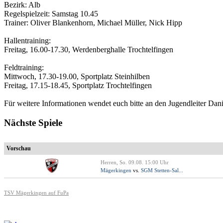
Bezirk: Alb
Regelspielzeit: Samstag 10.45
Trainer: Oliver Blankenhorn, Michael Müller, Nick Hipp
Hallentraining:
Freitag, 16.00-17.30, Werdenberghalle Trochtelfingen
Feldtraining:
Mittwoch, 17.30-19.00, Sportplatz Steinhilben
Freitag, 17.15-18.45, Sportplatz Trochtelfingen
Für weitere Informationen wendet euch bitte an den Jugendleiter Dani
Nächste Spiele
Vorschau
Herren, So. 09.08. 15:00 Uhr
Mägerkingen
vs.
SGM Stetten-Sal...
TSV Mägerkingen auf FuPa