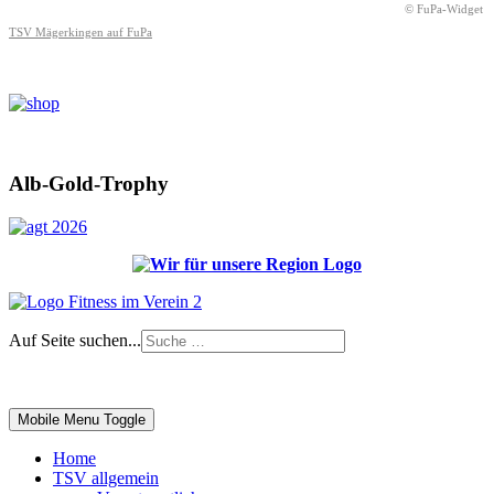
© FuPa-Widget
TSV Mägerkingen auf FuPa
Alb-Gold-Trophy
Auf Seite suchen...
Impressum
|
Login
Mobile Menu Toggle
Home
TSV allgemein