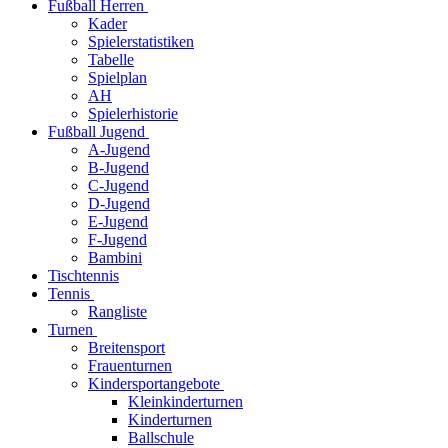
Fußball Herren
Kader
Spielerstatistiken
Tabelle
Spielplan
AH
Spielerhistorie
Fußball Jugend
A-Jugend
B-Jugend
C-Jugend
D-Jugend
E-Jugend
F-Jugend
Bambini
Tischtennis
Tennis
Rangliste
Turnen
Breitensport
Frauenturnen
Kindersportangebote
Kleinkinderturnen
Kinderturnen
Ballschule