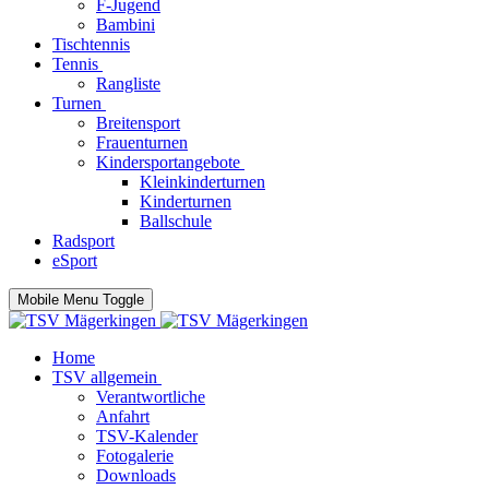
F-Jugend
Bambini
Tischtennis
Tennis
Rangliste
Turnen
Breitensport
Frauenturnen
Kindersportangebote
Kleinkinderturnen
Kinderturnen
Ballschule
Radsport
eSport
Mobile Menu Toggle
Home
TSV allgemein
Verantwortliche
Anfahrt
TSV-Kalender
Fotogalerie
Downloads