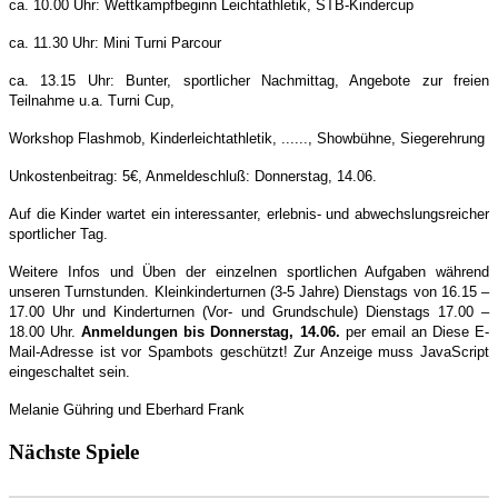
ca. 10.00 Uhr: Wettkampfbeginn Leichtathletik, STB-Kindercup
ca. 11.30 Uhr: Mini Turni Parcour
ca. 13.15 Uhr: Bunter, sportlicher Nachmittag, Angebote zur freien
Teilnahme u.a. Turni Cup,
Workshop Flashmob, Kinderleichtathletik, ......, Showbühne, Siegerehrung
Unkostenbeitrag: 5€, Anmeldeschluß: Donnerstag, 14.06.
Auf die Kinder wartet ein interessanter, erlebnis- und abwechslungsreicher
sportlicher Tag.
Weitere Infos und Üben der einzelnen sportlichen Aufgaben während
unseren Turnstunden. Kleinkinderturnen (3-5 Jahre) Dienstags von 16.15 –
17.00 Uhr und Kinderturnen (Vor- und Grundschule) Dienstags 17.00 –
18.00 Uhr.
Anmeldungen bis Donnerstag, 14.06.
per email an
Diese E-
Mail-Adresse ist vor Spambots geschützt! Zur Anzeige muss JavaScript
eingeschaltet sein.
Melanie Gühring und Eberhard Frank
Nächste Spiele