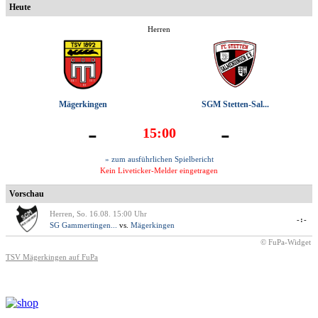
Heute
Herren
Mägerkingen
SGM Stetten-Sal...
-
-
15:00
» zum ausführlichen Spielbericht
Kein Liveticker-Melder eingetragen
Vorschau
Herren, So. 16.08. 15:00 Uhr
-:-
SG Gammertingen...
vs.
Mägerkingen
© FuPa-Widget
TSV Mägerkingen auf FuPa