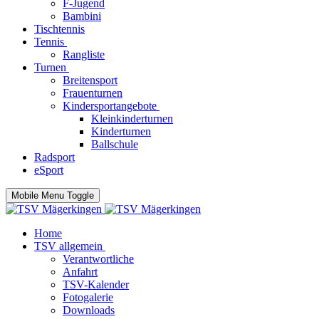
F-Jugend
Bambini
Tischtennis
Tennis
Rangliste
Turnen
Breitensport
Frauenturnen
Kindersportangebote
Kleinkinderturnen
Kinderturnen
Ballschule
Radsport
eSport
Mobile Menu Toggle
Home
TSV allgemein
Verantwortliche
Anfahrt
TSV-Kalender
Fotogalerie
Downloads