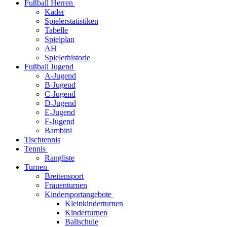
Fußball Herren
Kader
Spielerstatistiken
Tabelle
Spielplan
AH
Spielerhistorie
Fußball Jugend
A-Jugend
B-Jugend
C-Jugend
D-Jugend
E-Jugend
F-Jugend
Bambini
Tischtennis
Tennis
Rangliste
Turnen
Breitensport
Frauenturnen
Kindersportangebote
Kleinkinderturnen
Kinderturnen
Ballschule