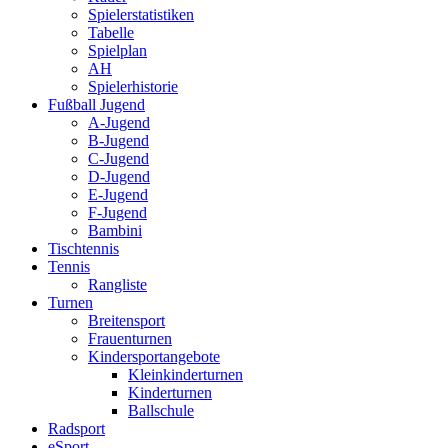
Spielerstatistiken
Tabelle
Spielplan
AH
Spielerhistorie
Fußball Jugend
A-Jugend
B-Jugend
C-Jugend
D-Jugend
E-Jugend
F-Jugend
Bambini
Tischtennis
Tennis
Rangliste
Turnen
Breitensport
Frauenturnen
Kindersportangebote
Kleinkinderturnen
Kinderturnen
Ballschule
Radsport
eSport