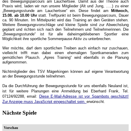
des Bewegungsparcours am Lauchertsee. Damit aus der Theorie auch
Praxis wird, laden wir nun unsere Mitglieder (Alt und Jung, …..) zu einer
„Bewegungsstunde am Lauchertsee“ ein. Diese findet am
Mittwoch,
15.08. ab 10.00 Uhr
statt. Treffpunkt ist beim Bewegungsparcours, Dauer
ca. 90 Minuten. Im Mittelpunkt wird das Training an den Geräten stehen.
Weitere Bewegungsvorschläge und kleine Spiele sind zur Abwechslung
geplant und richten sich nach den Teilnehmern und Teilnehmerinnen. Die
„Bewegungsstunde“ ist für alle daheimgebliebenen Sportler eine
Möglichkeit ihre sportliche Sommerpause Aktiv zu unterbrechen.
Wer möchte, darf dem sportlichen Treiben auch einfach nur zuschauen,
vielleicht trifft man dabei einen ehemaligen Sportkameraden zum
gemütlichen Plausch. „Apres Training“ wird ebenfalls in die Planung
aufgenommen.
Nichtmitglieder des TSV Mägerkingen können auf eigene Verantwortung
an der Bewegungsstunde teilnehmen.
Da die Durchführung der Bewegungsstunde für uns ebenfalls Neuland ist,
ist für weitere Planungen eine Anmeldung bei Eberhard Frank, Tel.
07124/92288, email:
Diese E-Mail-Adresse ist vor Spambots geschützt!
Zur Anzeige muss JavaScript eingeschaltet sein.
erwünscht.
Nächste Spiele
Vorschau