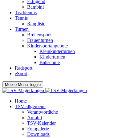
F-Jugend
Bambini
Tischtennis
Tennis
Rangliste
Turnen
Breitensport
Frauenturnen
Kindersportangebote
Kleinkinderturnen
Kinderturnen
Ballschule
Radsport
eSport
Mobile Menu Toggle
Home
TSV allgemein
Verantwortliche
Anfahrt
TSV-Kalender
Fotogalerie
Downloads