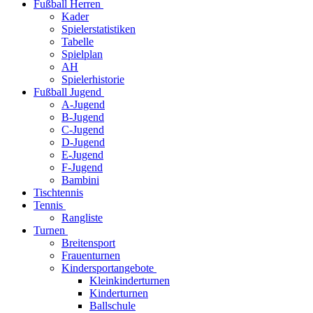
Fußball Herren
Kader
Spielerstatistiken
Tabelle
Spielplan
AH
Spielerhistorie
Fußball Jugend
A-Jugend
B-Jugend
C-Jugend
D-Jugend
E-Jugend
F-Jugend
Bambini
Tischtennis
Tennis
Rangliste
Turnen
Breitensport
Frauenturnen
Kindersportangebote
Kleinkinderturnen
Kinderturnen
Ballschule