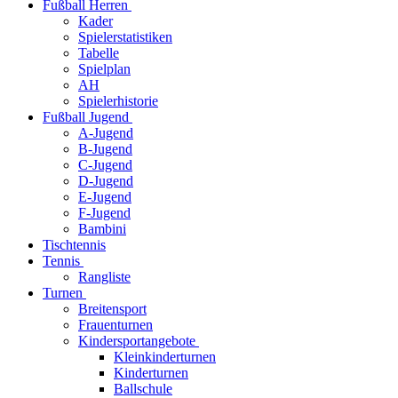
Fußball Herren
Kader
Spielerstatistiken
Tabelle
Spielplan
AH
Spielerhistorie
Fußball Jugend
A-Jugend
B-Jugend
C-Jugend
D-Jugend
E-Jugend
F-Jugend
Bambini
Tischtennis
Tennis
Rangliste
Turnen
Breitensport
Frauenturnen
Kindersportangebote
Kleinkinderturnen
Kinderturnen
Ballschule