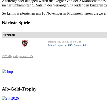
Anstrengender dagegen waren die Gegner von der 2.Mannschaft des
im hartumkämpften 5. Satz in der Verlängerung leider den kürzeren z
So kanns weitergehen am 16.November in Pfullingen gegen die zwei
Nächste Spiele
Vorschau
Herren, So. 09.08. 15:00 Uhr
Mägerkingen
vs.
SGM Stetten-Sal...
TSV Mägerkingen auf FuPa
Alb-Gold-Trophy