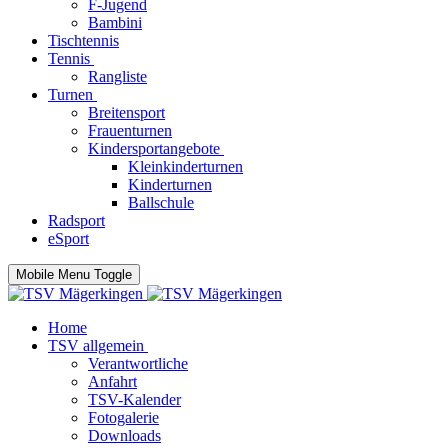
F-Jugend
Bambini
Tischtennis
Tennis
Rangliste
Turnen
Breitensport
Frauenturnen
Kindersportangebote
Kleinkinderturnen
Kinderturnen
Ballschule
Radsport
eSport
Mobile Menu Toggle
Home
TSV allgemein
Verantwortliche
Anfahrt
TSV-Kalender
Fotogalerie
Downloads