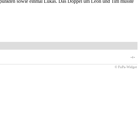
 punkten sowie einmal Lukas. Das Doppel um Leon und Tim musste
-:-
© FuPa-Widget