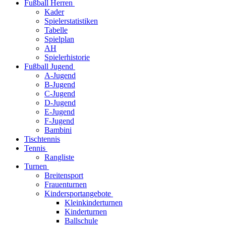
Fußball Herren
Kader
Spielerstatistiken
Tabelle
Spielplan
AH
Spielerhistorie
Fußball Jugend
A-Jugend
B-Jugend
C-Jugend
D-Jugend
E-Jugend
F-Jugend
Bambini
Tischtennis
Tennis
Rangliste
Turnen
Breitensport
Frauenturnen
Kindersportangebote
Kleinkinderturnen
Kinderturnen
Ballschule