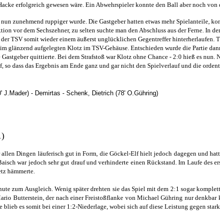
Hacke erfolgreich gewesen wäre. Ein Abwehrspieler konnte den Ball aber noch von de
as nun zunehmend ruppiger wurde. Die Gastgeber hatten etwas mehr Spielanteile, k
tion vor dem Sechszehner, zu selten suchte man den Abschluss aus der Ferne. In der 6
e der TSV somit wieder einem äußerst unglücklichen Gegentreffer hinterherlaufen. Tr
im glänzend aufgelegten Klotz im TSV-Gehäuse. Entschieden wurde die Partie dann 
 Gastgeber quittierte. Bei dem Strafstoß war Klotz ohne Chance - 2:0 hieß es nun.
auf, so dass das Ergebnis am Ende ganz und gar nicht den Spielverlauf und die orden
60' J.Mader) - Demirtas - Schenk, Dietrich (78' O.Gühring)
1)
 allen Dingen läuferisch gut in Form, die Göckel-Elf hielt jedoch dagegen und hatt
Baisch war jedoch sehr gut drauf und verhinderte einen Rückstand. Im Laufe des 
etz hämmerte.
ute zum Ausgleich. Wenig später drehten sie das Spiel mit dem 2:1 sogar komplett
ario Butterstein, der nach einer Freistoßflanke von Michael Gühring nur denkbar
blieb es somit bei einer 1:2-Niederlage, wobei sich auf diese Leistung gegen stark