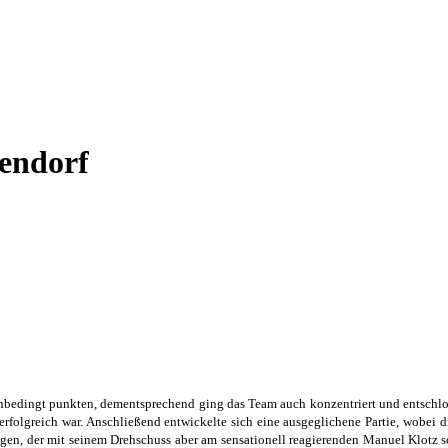
gendorf
bedingt punkten, dementsprechend ging das Team auch konzentriert und entschlos
folgreich war. Anschließend entwickelte sich eine ausgeglichene Partie, wobei di
Augen, der mit seinem Drehschuss aber am sensationell reagierenden Manuel Klotz s