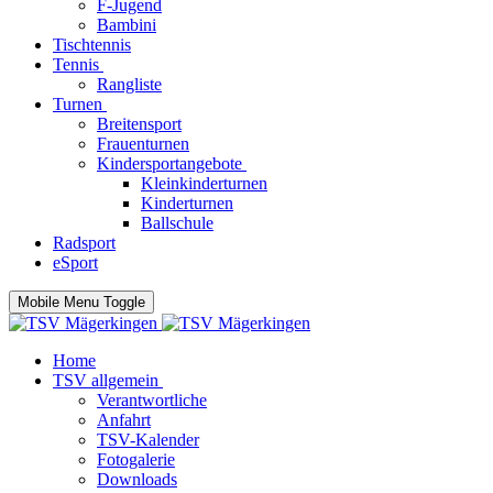
F-Jugend
Bambini
Tischtennis
Tennis
Rangliste
Turnen
Breitensport
Frauenturnen
Kindersportangebote
Kleinkinderturnen
Kinderturnen
Ballschule
Radsport
eSport
Mobile Menu Toggle
Home
TSV allgemein
Verantwortliche
Anfahrt
TSV-Kalender
Fotogalerie
Downloads