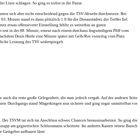
r Linie schlagen. So ging es torlos in die Pause.
onnten sich aber nicht entscheidend gegen die TSV-Abwehr durchsetzen. Bei
3. Minute stand es dann plötzlich 1:0 für die Donaustädter, der Treffer fiel
otz etwas offensiverer Einstellung fehlte es weiterhin an guten
erst in der 88. Minute, erneut nach einem durchaus fragwürdigem Pfiff vom
 Nachdem Denis Hirrle eine Minute später mit Gelb/Rot vorzeitig vom Platz
tliche Leistung des TSV widerspiegelt.
e auch die erste große Gelegenheit, die man jedoch vergab. Auf der anderen Seite
ersten Durchgangs stand Mägerkingen nun sicherer und ging sogar unmittelbar vor
. Der TSVM tat sich im Anschluss schwer, Chancen herauszuarbeiten. So ging die
 knapp am gegnerischen Schlussmann scheiterte. Im anderen Kasten rettete Baisch
e Gastgeber aufbauen lässt.