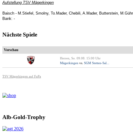
Aufstellung TSV Mägerkingen
Baisch - M.Stiefel, Smolny, To.Mader, Chebili, A.Mader, Butterstein, M.Gühr
Bank: -
Nächste Spiele
Vorschau
Herren, So. 09.08. 15:00 Uhr
Mägerkingen
vs.
SGM Stetten-Sal...
TSV Mägerkingen auf FuPa
Alb-Gold-Trophy