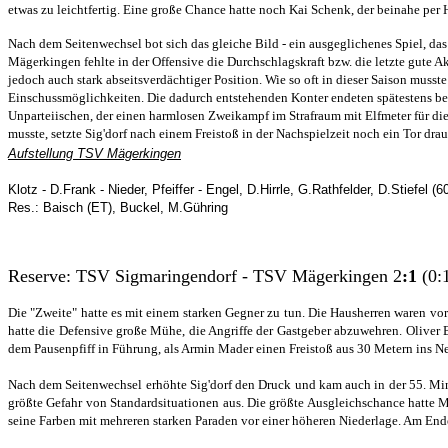
etwas zu leichtfertig. Eine große Chance hatte noch Kai Schenk, der beinahe per 
Nach dem Seitenwechsel bot sich das gleiche Bild - ein ausgeglichenes Spiel, d
Mägerkingen fehlte in der Offensive die Durchschlagskraft bzw. die letzte gute Ak
jedoch auch stark abseitsverdächtiger Position. Wie so oft in dieser Saison musst
Einschussmöglichkeiten. Die dadurch entstehenden Konter endeten spätestens be
Unparteiischen, der einen harmlosen Zweikampf im Strafraum mit Elfmeter für die
musste, setzte Sig'dorf nach einem Freistoß in der Nachspielzeit noch ein Tor dr
Aufstellung TSV Mägerkingen
Klotz - D.Frank - Nieder, Pfeiffer - Engel, D.Hirrle, G.Rathfelder, D.Stiefel (
Res.: Baisch (ET), Buckel, M.Gühring
Reserve: TSV Sigmaringendorf - TSV Mägerkingen 2
:1
(0:
Die "Zweite" hatte es mit einem starken Gegner zu tun. Die Hausherren waren vor
hatte die Defensive große Mühe, die Angriffe der Gastgeber abzuwehren. Oliver 
dem Pausenpfiff in Führung, als Armin Mader einen Freistoß aus 30 Metern ins N
Nach dem Seitenwechsel erhöhte Sig'dorf den Druck und kam auch in der 55. Min
größte Gefahr von Standardsituationen aus. Die größte Ausgleichschance hatte M
seine Farben mit mehreren starken Paraden vor einer höheren Niederlage. Am Ende 