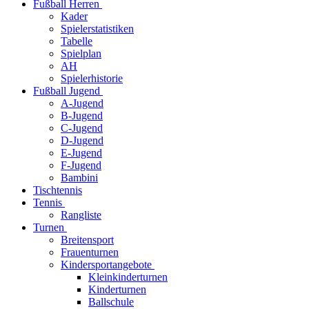
Fußball Herren
Kader
Spielerstatistiken
Tabelle
Spielplan
AH
Spielerhistorie
Fußball Jugend
A-Jugend
B-Jugend
C-Jugend
D-Jugend
E-Jugend
F-Jugend
Bambini
Tischtennis
Tennis
Rangliste
Turnen
Breitensport
Frauenturnen
Kindersportangebote
Kleinkinderturnen
Kinderturnen
Ballschule