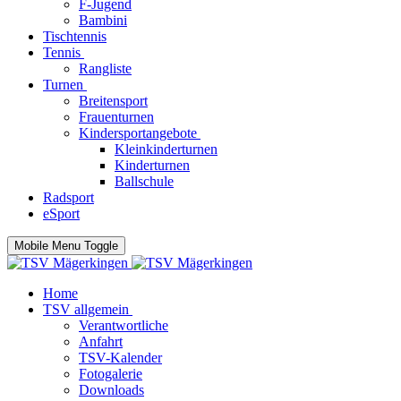
F-Jugend
Bambini
Tischtennis
Tennis
Rangliste
Turnen
Breitensport
Frauenturnen
Kindersportangebote
Kleinkinderturnen
Kinderturnen
Ballschule
Radsport
eSport
Mobile Menu Toggle
Home
TSV allgemein
Verantwortliche
Anfahrt
TSV-Kalender
Fotogalerie
Downloads