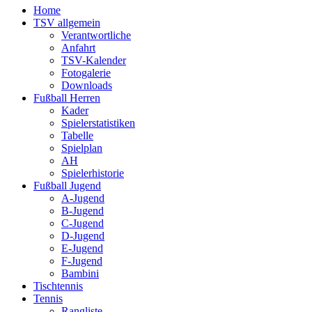
Home
TSV allgemein
Verantwortliche
Anfahrt
TSV-Kalender
Fotogalerie
Downloads
Fußball Herren
Kader
Spielerstatistiken
Tabelle
Spielplan
AH
Spielerhistorie
Fußball Jugend
A-Jugend
B-Jugend
C-Jugend
D-Jugend
E-Jugend
F-Jugend
Bambini
Tischtennis
Tennis
Rangliste