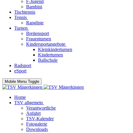
F-Jugend
Bambini
Tischtennis
Tennis
Rangliste
Turnen
Breitensport
Frauenturnen
Kindersportangebote
Kleinkinderturnen
Kinderturnen
Ballschule
Radsport
eSport
Mobile Menu Toggle
Home
TSV allgemein
Verantwortliche
Anfahrt
TSV-Kalender
Fotogalerie
Downloads