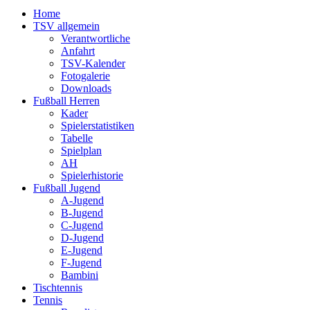
Home
TSV allgemein
Verantwortliche
Anfahrt
TSV-Kalender
Fotogalerie
Downloads
Fußball Herren
Kader
Spielerstatistiken
Tabelle
Spielplan
AH
Spielerhistorie
Fußball Jugend
A-Jugend
B-Jugend
C-Jugend
D-Jugend
E-Jugend
F-Jugend
Bambini
Tischtennis
Tennis