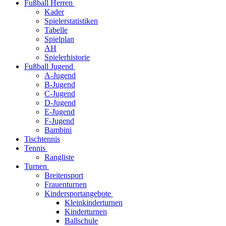
Fußball Herren
Kader
Spielerstatistiken
Tabelle
Spielplan
AH
Spielerhistorie
Fußball Jugend
A-Jugend
B-Jugend
C-Jugend
D-Jugend
E-Jugend
F-Jugend
Bambini
Tischtennis
Tennis
Rangliste
Turnen
Breitensport
Frauenturnen
Kindersportangebote
Kleinkinderturnen
Kinderturnen
Ballschule