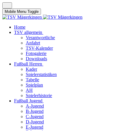
Mobile Menu Toggle
Home
TSV allgemein
Verantwortliche
Anfahrt
TSV-Kalender
Fotogalerie
Downloads
Fußball Herren
Kader
Spielerstatistiken
Tabelle
Spielplan
AH
Spielerhistorie
Fußball Jugend
A-Jugend
B-Jugend
C-Jugend
D-Jugend
E-Jugend