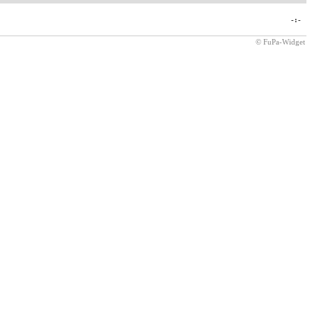
-:-
© FuPa-Widget