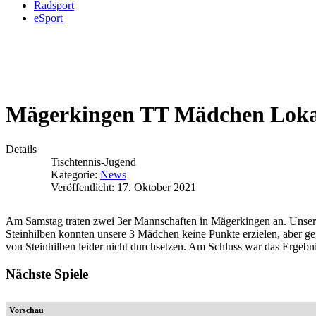
Radsport
eSport
Mägerkingen TT Mädchen Loka
Details
Tischtennis-Jugend
Kategorie:
News
Veröffentlicht: 17. Oktober 2021
Am Samstag traten zwei 3er Mannschaften in Mägerkingen an. Unsere
Steinhilben konnten unsere 3 Mädchen keine Punkte erzielen, aber g
von Steinhilben leider nicht durchsetzen. Am Schluss war das Ergebnis
Nächste Spiele
Vorschau