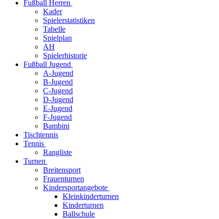
Fußball Herren
Kader
Spielerstatistiken
Tabelle
Spielplan
AH
Spielerhistorie
Fußball Jugend
A-Jugend
B-Jugend
C-Jugend
D-Jugend
E-Jugend
F-Jugend
Bambini
Tischtennis
Tennis
Rangliste
Turnen
Breitensport
Frauenturnen
Kindersportangebote
Kleinkinderturnen
Kinderturnen
Ballschule