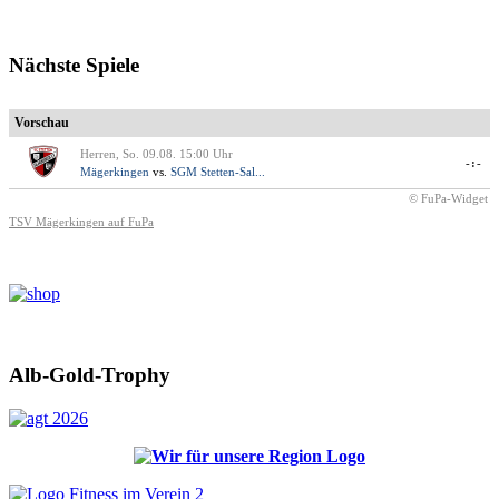
Nächste Spiele
Vorschau
Herren, So. 09.08. 15:00 Uhr
-:-
Mägerkingen
vs.
SGM Stetten-Sal...
© FuPa-Widget
TSV Mägerkingen auf FuPa
Alb-Gold-Trophy