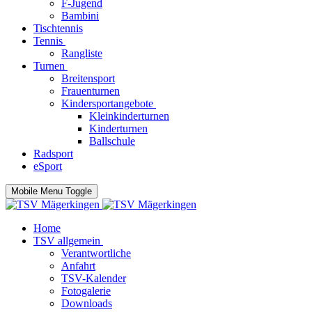
F-Jugend
Bambini
Tischtennis
Tennis
Rangliste
Turnen
Breitensport
Frauenturnen
Kindersportangebote
Kleinkinderturnen
Kinderturnen
Ballschule
Radsport
eSport
Mobile Menu Toggle
Home
TSV allgemein
Verantwortliche
Anfahrt
TSV-Kalender
Fotogalerie
Downloads