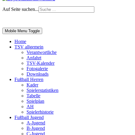
Auf Seite suchen...
Impressum
|
Login
Mobile Menu Toggle
Home
TSV allgemein
Verantwortliche
Anfahrt
TSV-Kalender
Fotogalerie
Downloads
Fußball Herren
Kader
Spielerstatistiken
Tabelle
Spielplan
AH
Spielerhistorie
Fußball Jugend
A-Jugend
B-Jugend
C-Jugend