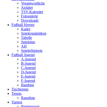
Verantwortliche
Anfahrt
TSV-Kalender
Fotogalerie
Downloads
Fußball Herren
Kader
Spielerstatistiken
Tabelle
Spielplan
AH
Spielerhistorie
Fußball Jugend
A-Jugend
B-Jugend
C-Jugend
D-Jugend
E-Jugend
F-Jugend
Bambini
Tischtennis
Tennis
Rangliste
Turnen
Breitensport