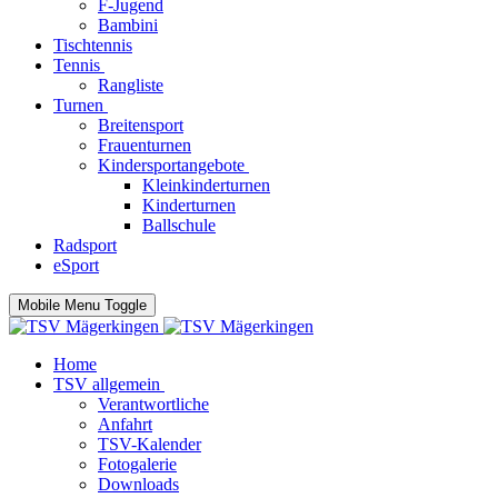
F-Jugend
Bambini
Tischtennis
Tennis
Rangliste
Turnen
Breitensport
Frauenturnen
Kindersportangebote
Kleinkinderturnen
Kinderturnen
Ballschule
Radsport
eSport
Mobile Menu Toggle
Home
TSV allgemein
Verantwortliche
Anfahrt
TSV-Kalender
Fotogalerie
Downloads