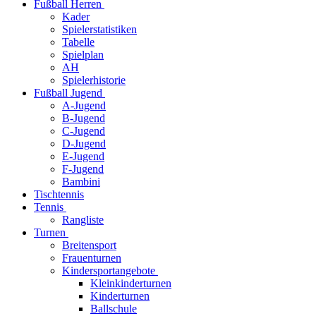
Fußball Herren
Kader
Spielerstatistiken
Tabelle
Spielplan
AH
Spielerhistorie
Fußball Jugend
A-Jugend
B-Jugend
C-Jugend
D-Jugend
E-Jugend
F-Jugend
Bambini
Tischtennis
Tennis
Rangliste
Turnen
Breitensport
Frauenturnen
Kindersportangebote
Kleinkinderturnen
Kinderturnen
Ballschule