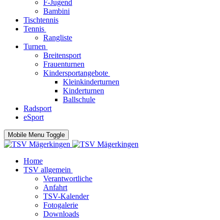
F-Jugend
Bambini
Tischtennis
Tennis
Rangliste
Turnen
Breitensport
Frauenturnen
Kindersportangebote
Kleinkinderturnen
Kinderturnen
Ballschule
Radsport
eSport
Mobile Menu Toggle
Home
TSV allgemein
Verantwortliche
Anfahrt
TSV-Kalender
Fotogalerie
Downloads