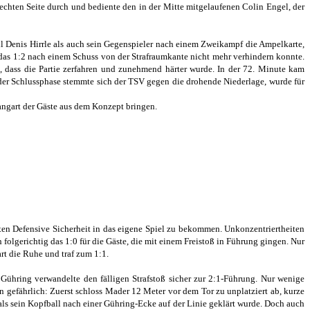
rechten Seite durch und bediente den in der Mitte mitgelaufenen Colin Engel, der
hl Denis Hirrle als auch sein Gegenspieler nach einem Zweikampf die Ampelkarte,
 das 1:2 nach einem Schuss von der Strafraumkante nicht mehr verhindern konnte.
u, dass die Partie zerfahren und zunehmend härter wurde. In der 72. Minute kam
der Schlussphase stemmte sich der TSV gegen die drohende Niederlage, wurde für
angart der Gäste aus dem Konzept bringen.
rten Defensive Sicherheit in das eigene Spiel zu bekommen. Unkonzentriertheiten
 folgerichtig das 1:0 für die Gäste, die mit einem Freistoß in Führung gingen. Nur
rt die Ruhe und traf zum 1:1.
 Gühring verwandelte den fälligen Strafstoß sicher zur 2:1-Führung. Nur wenige
n gefährlich: Zuerst schloss Mader 12 Meter vor dem Tor zu unplatziert ab, kurze
als sein Kopfball nach einer Gühring-Ecke auf der Linie geklärt wurde. Doch auch