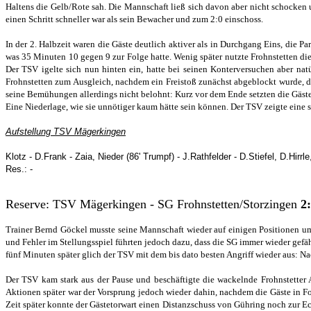
Haltens die Gelb/Rote sah. Die Mannschaft ließ sich davon aber nicht schocken u
einen Schritt schneller war als sein Bewacher und zum 2:0 einschoss.
In der 2. Halbzeit waren die Gäste deutlich aktiver als in Durchgang Eins, die
was 35 Minuten 10 gegen 9 zur Folge hatte. Wenig später nutzte Frohnstetten di
Der TSV igelte sich nun hinten ein, hatte bei seinen Konterversuchen aber nat
Frohnstetten zum Ausgleich, nachdem ein Freistoß zunächst abgeblockt wurde, d
seine Bemühungen allerdings nicht belohnt: Kurz vor dem Ende setzten die Gäste
Eine Niederlage, wie sie unnötiger kaum hätte sein können. Der TSV zeigte eine 
Aufstellung TSV Mägerkingen
Klotz - D.Frank - Zaia, Nieder (86' Trumpf) - J.Rathfelder - D.Stiefel, D.Hirr
Res.: -
Reserve:
TSV Mägerkingen - SG Frohnstetten/Storzingen
2
Trainer Bernd Göckel musste seine Mannschaft wieder auf einigen Positionen ums
und Fehler im Stellungsspiel führten jedoch dazu, dass die SG immer wieder gefähr
fünf Minuten später glich der TSV mit dem bis dato besten Angriff wieder aus: 
Der TSV kam stark aus der Pause und beschäftigte die wackelnde Frohnstetter A
Aktionen später war der Vorsprung jedoch wieder dahin, nachdem die Gäste in Fol
Zeit später konnte der Gästetorwart einen Distanzschuss von Gühring noch zur Ec