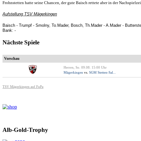
Frohnstetten hatte seine Chancen, der gute Baisch rettete aber in der Nachspielze
Aufstellung TSV Mägerkingen
Baisch - Trumpf - Smolny, To.Mader, Bosch, Th.Mader - A.Mader - Butterstei
Bank: -
Nächste Spiele
Vorschau
Herren, So. 09.08. 15:00 Uhr
Mägerkingen
vs.
SGM Stetten-Sal...
TSV Mägerkingen auf FuPa
Alb-Gold-Trophy