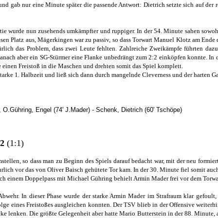
nd gab nur eine Minute später die passende Antwort: Dietrich setzte sich auf der 
 Partie wurde nun zusehends umkämpfter und ruppiger. In der 54. Minute sahen sowo
esen Platz aus, Mägerkingen war zu passiv, so dass Torwart Manuel Klotz am Ende
ürlich das Problem, dass zwei Leute fehlten. Zahlreiche Zweikämpfe führten daz
anach aber ein SG-Stürmer eine Flanke unbedrängt zum 2:2 einköpfen konnte. In 
 einen Freistoß in die Maschen und drehten somit das Spiel komplett.
starke 1. Halbzeit und ließ sich dann durch mangelnde Cleverness und der harten G
le, O.Gühring, Engel (74' J.Mader) - Schenk, Dietrich (60' Tschöpe)
:2
(1:1)
tellen, so dass man zu Beginn des Spiels darauf bedacht war, mit der neu formie
lich vor das von Oliver Baisch gehütete Tor kam. In der 30. Minute fiel somit auch
Nach einem Doppelpass mit Michael Gühring behielt Armin Mader frei vor dem Torwa
bwehr. In dieser Phase wurde der starke Armin Mader im Strafraum klar gefoult,
ge eines Freistoßes ausgleichen konnten. Der TSV blieb in der Offensive weiterhi
ke lenken. Die größte Gelegenheit aber hatte Mario Butterstein in der 88. Minute, 