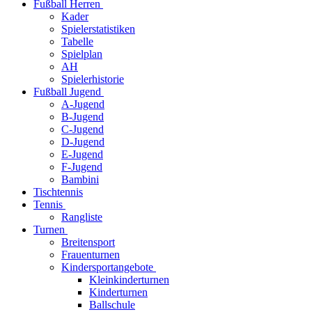
Fußball Herren
Kader
Spielerstatistiken
Tabelle
Spielplan
AH
Spielerhistorie
Fußball Jugend
A-Jugend
B-Jugend
C-Jugend
D-Jugend
E-Jugend
F-Jugend
Bambini
Tischtennis
Tennis
Rangliste
Turnen
Breitensport
Frauenturnen
Kindersportangebote
Kleinkinderturnen
Kinderturnen
Ballschule