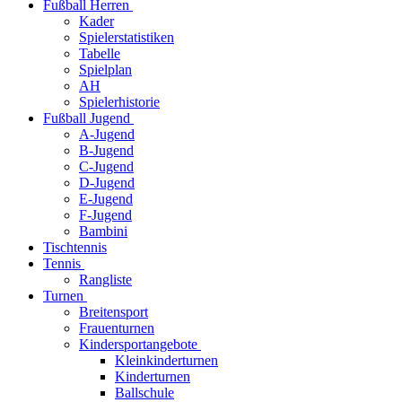
Fußball Herren
Kader
Spielerstatistiken
Tabelle
Spielplan
AH
Spielerhistorie
Fußball Jugend
A-Jugend
B-Jugend
C-Jugend
D-Jugend
E-Jugend
F-Jugend
Bambini
Tischtennis
Tennis
Rangliste
Turnen
Breitensport
Frauenturnen
Kindersportangebote
Kleinkinderturnen
Kinderturnen
Ballschule