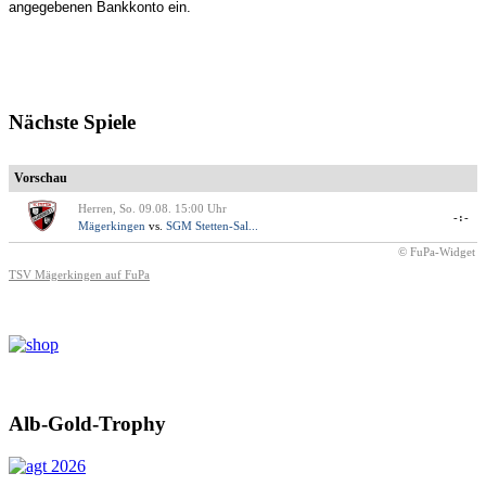
angegebenen Bankkonto ein.
Nächste Spiele
Vorschau
Herren, So. 09.08. 15:00 Uhr
-:-
Mägerkingen
vs.
SGM Stetten-Sal...
© FuPa-Widget
TSV Mägerkingen auf FuPa
Alb-Gold-Trophy