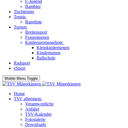
F-Jugend
Bambini
Tischtennis
Tennis
Rangliste
Turnen
Breitensport
Frauenturnen
Kindersportangebote
Kleinkinderturnen
Kinderturnen
Ballschule
Radsport
eSport
Mobile Menu Toggle
Home
TSV allgemein
Verantwortliche
Anfahrt
TSV-Kalender
Fotogalerie
Downloads