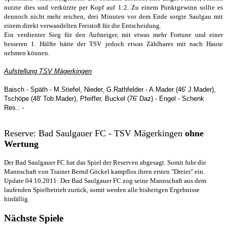
nutzte dies und verkürzte per Kopf auf 1:2. Zu einem Punktgewinn sollte es
dennoch nicht mehr reichen, drei Minuten vor dem Ende sorgte Saulgau mit
einem direkt verwandelten Freistoß für die Entscheidung.
Ein verdienter Sieg für den Aufsteiger, mit etwas mehr Fortune und einer
besseren 1. Hälfte hätte der TSV jedoch etwas Zählbares mit nach Hause
nehmen können.
Aufstellung TSV Mägerkingen
Baisch - Späth - M.Stiefel, Nieder, G.Rathfelder - A.Mader (46' J.Mader),
Tschöpe (48' Tob.Mader), Pfeiffer, Buckel (76' Daz) - Engel - Schenk
Res.: -
Reserve: Bad Saulgauer FC - TSV Mägerkingen
ohne
Wertung
Der Bad Saulgauer FC hat das Spiel der Reserven abgesagt. Somit fuhr die
Mannschaft von Trainer Bernd Göckel kampflos ihren ersten "Dreier" ein.
Update 04.10.2011: Der Bad Saulgauer FC zog seine Mannschaft aus dem
laufenden Spielbetrieb zurück, somit werden alle bisherigen Ergebnisse
hinfällig.
Nächste Spiele