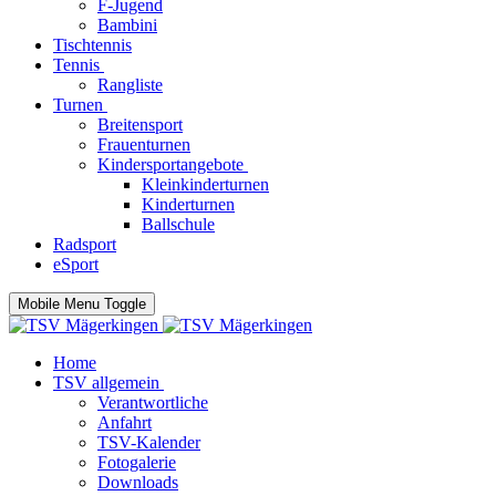
F-Jugend
Bambini
Tischtennis
Tennis
Rangliste
Turnen
Breitensport
Frauenturnen
Kindersportangebote
Kleinkinderturnen
Kinderturnen
Ballschule
Radsport
eSport
Mobile Menu Toggle
Home
TSV allgemein
Verantwortliche
Anfahrt
TSV-Kalender
Fotogalerie
Downloads