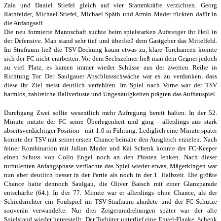
Zaia und Daniel Stiefel gleich auf vier Stammkräfte verzichten. Georg
Rathfelder, Michael Stiefel, Michael Späth und Armin Mader rückten dafür in
die Anfangself.
Die neu formierte Mannschaft suchte beim spielstarken Aufsteiger ihr Heil in
der Defensive. Man stand sehr tief und überließ dem Gastgeber das Mittelfeld.
Im Strafraum ließ die TSV-Deckung kaum etwas zu, klare Torchancen konnte
sich der FC nicht erarbeiten. Vor dem Sechszehner ließ man dem Gegner jedoch
zu viel Platz, es kamen immer wieder Schüsse aus der zweiten Reihe in
Richtung Tor. Der Saulgauer Abschlussschwäche war es zu verdanken, dass
diese ihr Ziel meist deutlich verfehlten. Im Spiel nach Vorne war der TSV
harmlos, zahlreiche Ballverluste und Ungenauigkeiten prägten das Aufbauspiel.
Durchgang Zwei sollte wesentlich mehr Aufregung bereit halten. In der 52.
Minute nutzte der FC seine Überlegenheit und ging - allerdings aus stark
abseitsverdächtiger Position - mit 1:0 in Führung. Lediglich eine Minute später
konnte der TSV mit seiner ersten Chance beinahe den Ausgleich erzielen: Nach
feiner Kombination mit Julian Mader und Kai Schenk konnte der FC-Keeper
einen Schuss von Colin Engel noch an den Pfosten lenken. Nach dieser
turbulenten Anfangsphase verflachte das Spiel wieder etwas, Mägerkingen war
nun aber deutlich besser in der Partie als noch in der 1. Halbzeit. Die größte
Chance hatte dennoch Saulgau, die Oliver Baisch mit einer Glanzparade
entschärfte (64.). In der 77. Minute war er allerdings ohne Chance, als der
Schiedsrichter ein Foulspiel im TSV-Strafraum ahndete und der FC-Schütze
souverän verwandelte. Nur drei Zeigerumdrehungen später war der alte
Spielstand wieder hergestellt: Der Torhüter unterlief eine Engel-Flanke, Schenk