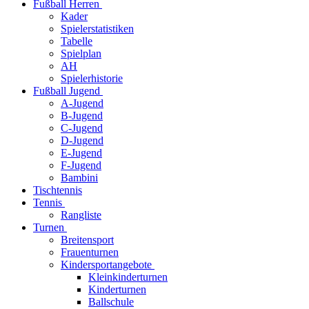
Fußball Herren
Kader
Spielerstatistiken
Tabelle
Spielplan
AH
Spielerhistorie
Fußball Jugend
A-Jugend
B-Jugend
C-Jugend
D-Jugend
E-Jugend
F-Jugend
Bambini
Tischtennis
Tennis
Rangliste
Turnen
Breitensport
Frauenturnen
Kindersportangebote
Kleinkinderturnen
Kinderturnen
Ballschule