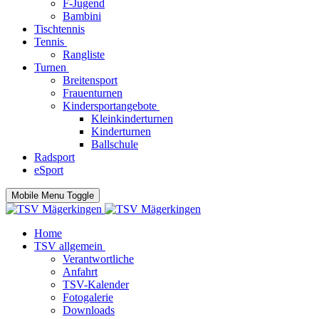
F-Jugend
Bambini
Tischtennis
Tennis
Rangliste
Turnen
Breitensport
Frauenturnen
Kindersportangebote
Kleinkinderturnen
Kinderturnen
Ballschule
Radsport
eSport
Mobile Menu Toggle
Home
TSV allgemein
Verantwortliche
Anfahrt
TSV-Kalender
Fotogalerie
Downloads