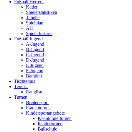
Fußball Herren
Kader
Spielerstatistiken
Tabelle
Spielplan
AH
Spielerhistorie
Fußball Jugend
A-Jugend
B-Jugend
C-Jugend
D-Jugend
E-Jugend
F-Jugend
Bambini
Tischtennis
Tennis
Rangliste
Turnen
Breitensport
Frauenturnen
Kindersportangebote
Kleinkinderturnen
Kinderturnen
Ballschule