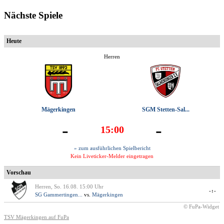
Nächste Spiele
Heute
Herren
Mägerkingen
SGM Stetten-Sal...
-
-
15:00
» zum ausführlichen Spielbericht
Kein Liveticker-Melder eingetragen
Vorschau
Herren, So. 16.08. 15:00 Uhr
-:-
SG Gammertingen...
vs.
Mägerkingen
© FuPa-Widget
TSV Mägerkingen auf FuPa