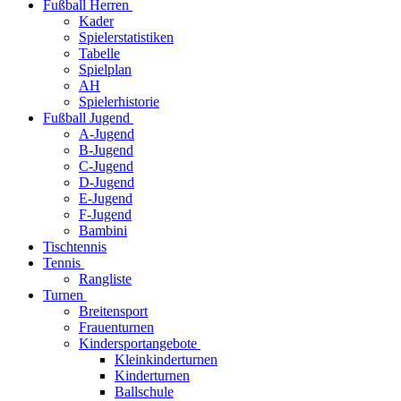
Fußball Herren
Kader
Spielerstatistiken
Tabelle
Spielplan
AH
Spielerhistorie
Fußball Jugend
A-Jugend
B-Jugend
C-Jugend
D-Jugend
E-Jugend
F-Jugend
Bambini
Tischtennis
Tennis
Rangliste
Turnen
Breitensport
Frauenturnen
Kindersportangebote
Kleinkinderturnen
Kinderturnen
Ballschule