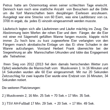
Petrus hatte am Ostermontag einen seiner schlechten Tage erwischt.
Dennoch kam noch eine stattliche Anzahl von Besuchern auf die Dölle
um die fünf Mannschaften beim diesjährigen Eierlesen anzufeuern.
Ausgelegt war eine Strecke von 60 Eiern, was eine Laufdistanz von ca.
3700 m ergab, da jedes Ei einzeln eingesammelt werden musste.
Läuferisch legten sich alle Läuferinnen und Läufer mächtig ins Zeug. Die
Abstimmung beim Werfen der rohen Eier und dem Fänger, der die Eier
mit einer mit Sägemehl gefüllten Wanne fangen musste, klappte nicht
immer. Zu hoch bzw. zu kurz zugeworfene Eier verlangten von den
Fängern manch akrobatische Einlage um das Ei ohne Schaden in der
Wanne aufzufangen. Vorstand Herbert Frank überreichte bei der
Siegerehrung an alle Mannschaften Urkunden und lobte das Engagement
alle Teilnehmer.
Ihren Sieg von 2012 (2013 fiel dem damals herrschenden Wetter zum
Opfer) wiederholte die Mannschaft vom Musikverein 1. In 16 Minuten und
14 Sekunden wurden alle 60 Eier eingesammelt. Mit nur 20 Sekunden
Zeitzuschlag für zwei kaputte Eier wurde eine Endzeit von 16 Minuten, 34
Sekunden notiert.
Die weiteren Platzierungen:
2.) Musikverein 2, 16 Min. 25 Sek + 70 Sek.= 17 Min. 35 Sek.
3.) TSV AH-Fußball 17 Min. 29 Sek. + 20 Sek. = 17 Min. 49 Sek.