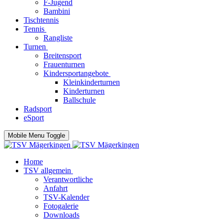
F-Jugend
Bambini
Tischtennis
Tennis
Rangliste
Turnen
Breitensport
Frauenturnen
Kindersportangebote
Kleinkinderturnen
Kinderturnen
Ballschule
Radsport
eSport
Mobile Menu Toggle
Home
TSV allgemein
Verantwortliche
Anfahrt
TSV-Kalender
Fotogalerie
Downloads