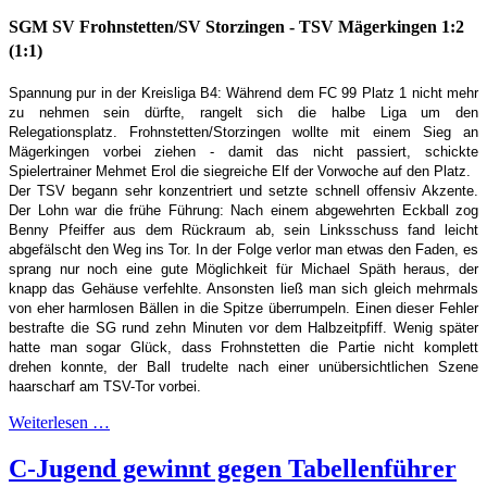
SGM SV Frohnstetten/SV Storzingen - TSV Mägerkingen 1:2
(1:1)
Spannung pur in der Kreisliga B4: Während dem FC 99 Platz 1 nicht mehr
zu nehmen sein dürfte, rangelt sich die halbe Liga um den
Relegationsplatz. Frohnstetten/Storzingen wollte mit einem Sieg an
Mägerkingen vorbei ziehen - damit das nicht passiert, schickte
Spielertrainer Mehmet Erol die siegreiche Elf der Vorwoche auf den Platz.
Der TSV begann sehr konzentriert und setzte schnell offensiv Akzente.
Der Lohn war die frühe Führung: Nach einem abgewehrten Eckball zog
Benny Pfeiffer aus dem Rückraum ab, sein Linksschuss fand leicht
abgefälscht den Weg ins Tor. In der Folge verlor man etwas den Faden, es
sprang nur noch eine gute Möglichkeit für Michael Späth heraus, der
knapp das Gehäuse verfehlte. Ansonsten ließ man sich gleich mehrmals
von eher harmlosen Bällen in die Spitze überrumpeln. Einen dieser Fehler
bestrafte die SG rund zehn Minuten vor dem Halbzeitpfiff. Wenig später
hatte man sogar Glück, dass Frohnstetten die Partie nicht komplett
drehen konnte, der Ball trudelte nach einer unübersichtlichen Szene
haarscharf am TSV-Tor vorbei.
Weiterlesen …
C-Jugend gewinnt gegen Tabellenführer