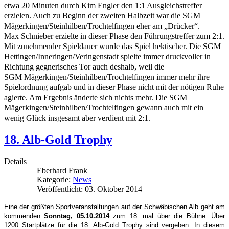
etwa 20 Minuten durch Kim
Engler den 1:1 Ausgleichstreffer
erzielen. Auch zu Beginn der zweiten Halbzeit
war die SGM
Mägerkingen/Steinhilben/Trochtelfingen eher am „Drücker“.
Max
Schnieber erzielte in dieser Phase den Führungstreffer zum 2:1.
Mit zunehmender
Spieldauer wurde das Spiel hektischer. Die SGM
Hettingen/Inneringen/Veringenstadt
spielte immer druckvoller in
Richtung gegnerisches Tor auch deshalb, weil die
SGM
Mägerkingen/Steinhilben/Trochtelfingen immer mehr ihre
Spielordnung aufgab und
in dieser Phase nicht mit der nötigen Ruhe
agierte. Am Ergebnis änderte sich nichts
mehr. Die SGM
Mägerkingen/Steinhilben/Trochtelfingen gewann auch mit ein
wenig
Glück insgesamt aber verdient mit 2:1.
18. Alb-Gold Trophy
Details
Eberhard Frank
Kategorie:
News
Veröffentlicht: 03. Oktober 2014
Eine der größten Sportveranstaltungen auf der Schwäbischen Alb geht am
kommenden
Sonntag, 05.10.2014
zum 18. mal über die Bühne. Über
1200 Startplätze für die 18. Alb-Gold Trophy sind vergeben. In diesem