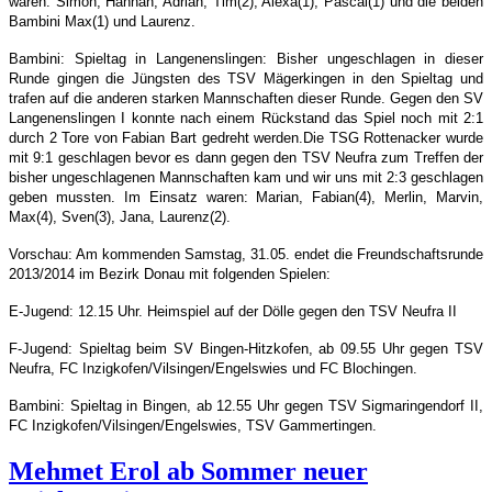
waren: Simon, Hannah, Adrian, Tim(2), Alexa(1), Pascal(1) und die beiden
Bambini Max(1) und Laurenz.
Bambini: Spieltag in Langenenslingen: Bisher ungeschlagen in dieser
Runde gingen die Jüngsten des TSV Mägerkingen in den Spieltag und
trafen auf die anderen starken Mannschaften dieser Runde. Gegen den SV
Langenenslingen I konnte nach einem Rückstand das Spiel noch mit 2:1
durch 2 Tore von Fabian Bart gedreht werden.Die TSG Rottenacker wurde
mit 9:1 geschlagen bevor es dann gegen den TSV Neufra zum Treffen der
bisher ungeschlagenen Mannschaften kam und wir uns mit 2:3 geschlagen
geben mussten. Im Einsatz waren: Marian, Fabian(4), Merlin, Marvin,
Max(4), Sven(3), Jana, Laurenz(2).
Vorschau: Am kommenden Samstag, 31.05. endet die Freundschaftsrunde
2013/2014 im Bezirk Donau mit folgenden Spielen:
E-Jugend: 12.15 Uhr. Heimspiel auf der Dölle gegen den TSV Neufra II
F-Jugend: Spieltag beim SV Bingen-Hitzkofen, ab 09.55 Uhr gegen TSV
Neufra, FC Inzigkofen/Vilsingen/Engelswies und FC Blochingen.
Bambini: Spieltag in Bingen, ab 12.55 Uhr gegen TSV Sigmaringendorf II,
FC Inzigkofen/Vilsingen/Engelswies, TSV Gammertingen.
Mehmet Erol ab Sommer neuer