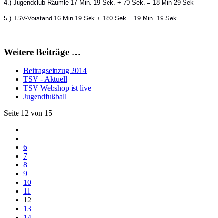
4.) Jugendclub Räumle 17 Min. 19 Sek. + 70 Sek. = 18 Min 29 Sek
5.) TSV-Vorstand 16 Min 19 Sek + 180 Sek = 19 Min. 19 Sek.
Weitere Beiträge …
Beitragseinzug 2014
TSV - Aktuell
TSV Webshop ist live
Jugendfußball
Seite 12 von 15
6
7
8
9
10
11
12
13
14