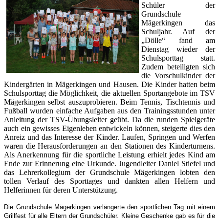
Schüler der
Grundschule
Mägerkingen das
Schuljahr. Auf der
„Dölle“ fand am
Dienstag wieder der
Schulsporttag statt.
Zudem beteiligten sich
die Vorschulkinder der
Kindergärten in Mägerkingen und Hausen. Die Kinder hatten beim
Schulsporttag die Möglichkeit, die aktuellen Sportangebote im TSV
Mägerkingen selbst auszuprobieren. Beim Tennis, Tischtennis und
Fußball wurden einfache Aufgaben aus den Trainingsstunden unter
Anleitung der TSV-Übungsleiter geübt. Da die runden Spielgeräte
auch ein gewisses Eigenleben entwickeln können, steigerte dies den
Anreiz und das Interesse der Kinder. Laufen, Springen und Werfen
waren die Herausforderungen an den Stationen des Kinderturnens.
Als Anerkennung für die sportliche Leistung erhielt jedes Kind am
Ende zur Erinnerung eine Urkunde. Jugendleiter Daniel Stiefel und
das Lehrerkollegium der Grundschule Mägerkingen lobten den
tollen Verlauf des Sporttages und dankten allen Helfern und
Helferinnen für deren Unterstützung.
Die Grundschule Mägerkingen verlängerte den sportlichen Tag mit einem
Grillfest für alle Eltern der Grundschüler. Kleine Geschenke gab es für die