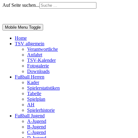
Auf Seite suchen...
Impressum
|
Login
Mobile Menu Toggle
Home
TSV allgemein
Verantwortliche
Anfahrt
TSV-Kalender
Fotogalerie
Downloads
Fußball Herren
Kader
Spielerstatistiken
Tabelle
Spielplan
AH
Spielerhistorie
Fußball Jugend
A-Jugend
B-Jugend
C-Jugend
D-Jugend