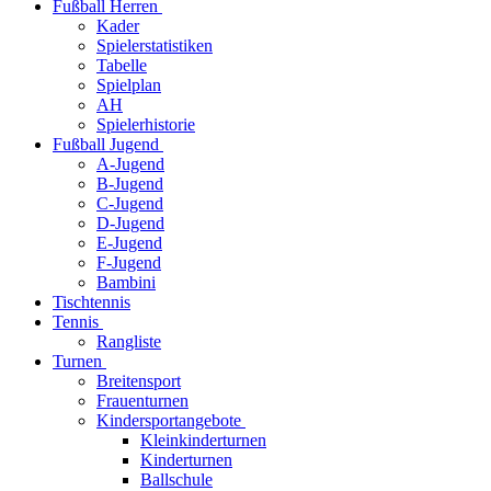
Fußball Herren
Kader
Spielerstatistiken
Tabelle
Spielplan
AH
Spielerhistorie
Fußball Jugend
A-Jugend
B-Jugend
C-Jugend
D-Jugend
E-Jugend
F-Jugend
Bambini
Tischtennis
Tennis
Rangliste
Turnen
Breitensport
Frauenturnen
Kindersportangebote
Kleinkinderturnen
Kinderturnen
Ballschule