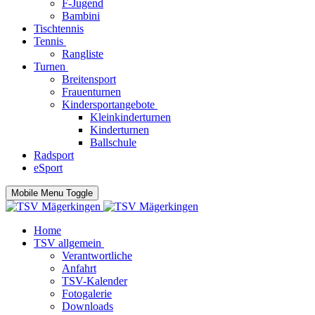
F-Jugend
Bambini
Tischtennis
Tennis
Rangliste
Turnen
Breitensport
Frauenturnen
Kindersportangebote
Kleinkinderturnen
Kinderturnen
Ballschule
Radsport
eSport
Mobile Menu Toggle
Home
TSV allgemein
Verantwortliche
Anfahrt
TSV-Kalender
Fotogalerie
Downloads