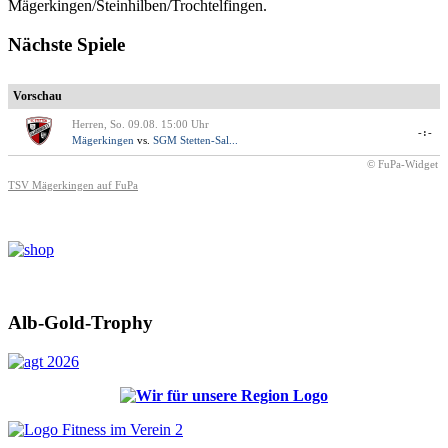
Mägerkingen/Steinhilben/Trochtelfingen.
Nächste Spiele
Vorschau
Herren, So. 09.08. 15:00 Uhr
-:-
Mägerkingen
vs.
SGM Stetten-Sal...
© FuPa-Widget
TSV Mägerkingen auf FuPa
Alb-Gold-Trophy