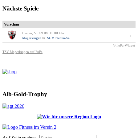
Nächste Spiele
Vorschau
Herren, So. 09.08. 15:00 Uhr
-:-
Mägerkingen
vs.
SGM Stetten-Sal...
© FuPa-Widget
TSV Mägerkingen auf FuPa
Alb-Gold-Trophy
Auf Seite suchen...