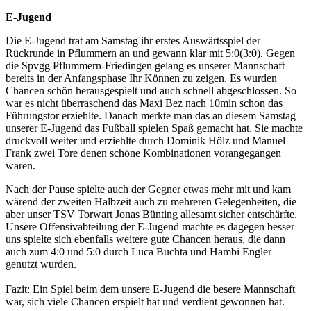
E-Jugend
Die E-Jugend trat am Samstag ihr erstes Auswärtsspiel der
Rückrunde in Pflummern an und gewann klar mit 5:0(3:0). Gegen
die Spvgg Pflummern-Friedingen gelang es unserer Mannschaft
bereits in der Anfangsphase Ihr Können zu zeigen. Es wurden
Chancen schön herausgespielt und auch schnell abgeschlossen. So
war es nicht überraschend das Maxi Bez nach 10min schon das
Führungstor erziehlte. Danach merkte man das an diesem Samstag
unserer E-Jugend das Fußball spielen Spaß gemacht hat. Sie machte
druckvoll weiter und erziehlte durch Dominik Hölz und Manuel
Frank zwei Tore denen schöne Kombinationen vorangegangen
waren.
Nach der Pause spielte auch der Gegner etwas mehr mit und kam
wärend der zweiten Halbzeit auch zu mehreren Gelegenheiten, die
aber unser TSV Torwart Jonas Bünting allesamt sicher entschärfte.
Unsere Offensivabteilung der E-Jugend machte es dagegen besser
uns spielte sich ebenfalls weitere gute Chancen heraus, die dann
auch zum 4:0 und 5:0 durch Luca Buchta und Hambi Engler
genutzt wurden.
Fazit: Ein Spiel beim dem unsere E-Jugend die besere Mannschaft
war, sich viele Chancen erspielt hat und verdient gewonnen hat.