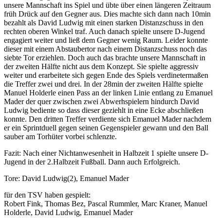
unsere Mannschaft ins Spiel und übte über einen längeren Zeitraum
früh Drück auf den Gegner aus. Dies machte sich dann nach 10min
bezahlt als David Ludwig mit einen starken Distanzschuss in den
rechten oberen Winkel traf. Auch danach spielte unsere D-Jugend
engagiert weiter und ließ dem Gegner wenig Raum. Leider konnte
dieser mit einem Abstaubertor nach einem Distanzschuss noch das
siebte Tor erziehlen. Doch auch das brachte unsere Mannschaft in
der zweiten Hälfte nicht aus dem Konzept. Sie spielte aggressiv
weiter und erarbeitete sich gegen Ende des Spiels verdinetermaßen
die Treffer zwei und drei. In der 28min der zweiten Hälfte spielte
Manuel Holderle einen Pass an der linken Linie entlang zu Emanuel
Mader der quer zwischen zwei Abwerhspielern hindurch David
Ludwig bediente so dass dieser geziehlt in eine Ecke abschließen
konnte. Den dritten Treffer verdiente sich Emanuel Mader nachdem
er ein Sprintduell gegen seinen Gegenspieler gewann und den Ball
sauber am Torhüter vorbei schlenzte.
Fazit: Nach einer Nichtanwesenheit in Halbzeit 1 spielte unsere D-
Jugend in der 2.Halbzeit Fußball. Dann auch Erfolgreich.
Tore: David Ludwig(2), Emanuel Mader
für den TSV haben gespielt:
Robert Fink, Thomas Bez, Pascal Rummler, Marc Kraner, Manuel
Holderle, David Ludwig, Emanuel Mader