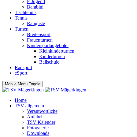
F-Jugend
Bambini
Tischtennis
Tennis
Rangliste
Turnen
Breitensport
Frauenturnen
Kindersportangebote
Kleinkinderturnen
Kinderturnen
Ballschule
Radsport
eSport
Mobile Menu Toggle
Home
TSV allgemein
Verantwortliche
Anfahrt
TSV-Kalender
Fotogalerie
Downloads