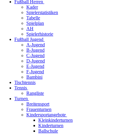
Fußball Herren
Kader
Spielerstatistiken
Tabelle
Spielplan
AH
Spielerhistorie
Fußball Jugend
A-Jugend
B-Jugend
C-Jugend
D-Jugend
E-Jugend
F-Jugend
Bambini
Tischtennis
Tennis
Rangliste
Turnen
Breitensport
Frauenturnen
Kindersportangebote
Kleinkinderturnen
Kinderturnen
Ballschule