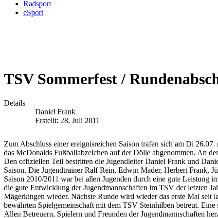
Radsport
eSport
TSV Sommerfest / Rundenabschl
Details
Daniel Frank
Erstellt: 28. Juli 2011
Zum Abschluss einer ereignisreichen Saison trafen sich am Di 26.07. 
das McDonalds Fußballabzeichen auf der Dölle abgenommen. An den
Den offiziellen Teil bestritten die Jugendleiter Daniel Frank und Da
Saison. Die Jugendtrainer Ralf Rein, Edwin Mader, Herbert Frank, J
Saison 2010/2011 war bei allen Jugenden durch eine gute Leistung im M
die gute Entwicklung der Jugendmannschaften im TSV der letzten Jahre
Mägerkingen wieder. Nächste Runde wird wieder das erste Mal seit l
bewährten Spielgemeinschaft mit dem TSV Steinhilben betreut. Eine se
Allen Betreuern, Spielern und Freunden der Jugendmannschaften her