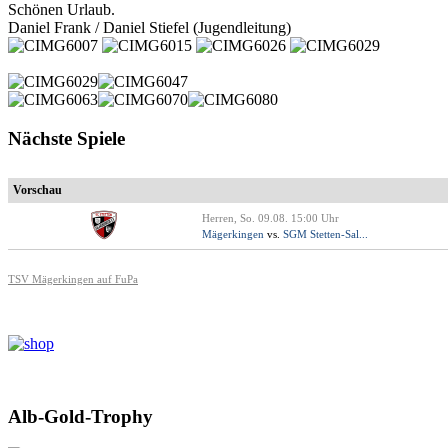
Schönen Urlaub.
Daniel Frank / Daniel Stiefel (Jugendleitung)
Nächste Spiele
Vorschau
Herren, So. 09.08. 15:00 Uhr
Mägerkingen
vs.
SGM Stetten-Sal...
TSV Mägerkingen auf FuPa
Alb-Gold-Trophy