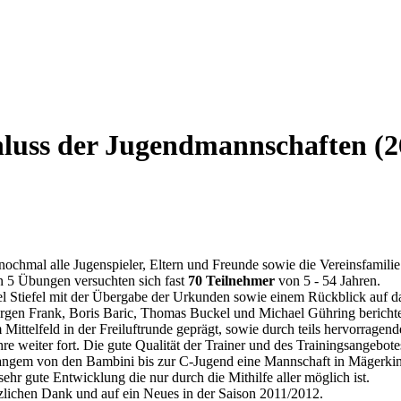
uss der Jugendmannschaften (26
nochmal alle Jugenspieler, Eltern und Freunde sowie die Vereinsfamilie
 5 Übungen versuchten sich fast
70 Teilnehmer
von 5 - 54 Jahren.
niel Stiefel mit der Übergabe der Urkunden sowie einem Rückblick auf 
ürgen Frank, Boris Baric, Thomas Buckel und Michael Gühring berichte
ittelfeld in der Freiluftrunde geprägt, sowie durch teils hervorragende
 weiter fort. Die gute Qualität der Trainer und des Trainingsangebotes 
angem von den Bambini bis zur C-Jugend eine Mannschaft in Mägerking
hr gute Entwicklung die nur durch die Mithilfe aller möglich ist.
zlichen Dank und auf ein Neues in der Saison 2011/2012.