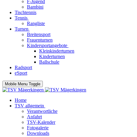
F-Jugend
Bambini
Tischtennis
Tennis
Rangliste
Turnen
Breitensport
Frauenturnen
Kindersportangebote
Kleinkinderturnen
Kinderturnen
Ballschule
Radsport
eSport
Mobile Menu Toggle
Home
TSV allgemein
Verantwortliche
Anfahrt
TSV-Kalender
Fotogalerie
Downloads