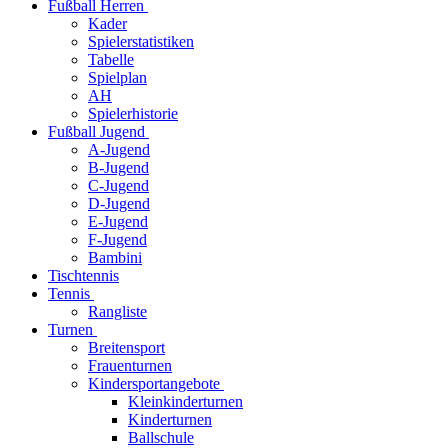
Fußball Herren
Kader
Spielerstatistiken
Tabelle
Spielplan
AH
Spielerhistorie
Fußball Jugend
A-Jugend
B-Jugend
C-Jugend
D-Jugend
E-Jugend
F-Jugend
Bambini
Tischtennis
Tennis
Rangliste
Turnen
Breitensport
Frauenturnen
Kindersportangebote
Kleinkinderturnen
Kinderturnen
Ballschule