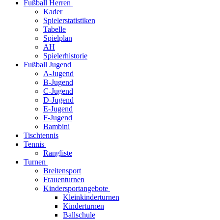
Fußball Herren
Kader
Spielerstatistiken
Tabelle
Spielplan
AH
Spielerhistorie
Fußball Jugend
A-Jugend
B-Jugend
C-Jugend
D-Jugend
E-Jugend
F-Jugend
Bambini
Tischtennis
Tennis
Rangliste
Turnen
Breitensport
Frauenturnen
Kindersportangebote
Kleinkinderturnen
Kinderturnen
Ballschule