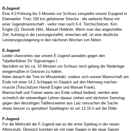
D-Jugend
Eine 4:2-Führung bis 5 Minuten vor Schluss verspielte unsere D-jugend in
Ebenweiler. Trotz 150 km gefahrener Strecke - die weiteste Reise mit
einer Jugendmannschaft - verlor man noch 5:4. Torchschützen: Kim
Engler (2), Dominik Hölz, Manuel Holderle. Wenn man das angestrebte
Ziel, Aufstieg in die Leistungsstaffel, erreichen will, ist eine deutliche
Leisterungssteigerung in den nächsten Wochen von Nöten.
E-Jugend
Leider chancenlos war unsere E-Jugend auswärts gegen den
Tabellenführer SV Sigmaringen I.
Nachdem es bis ca. 10 Minuten vor Schluss noch gelang die Niederlage
einigermaßen in Grenzen zu halten,
fielen danach die Tore im Minutentakt, sodass sich unsere Mannschaft am
Ende mit einer 14:2 Schlappe im Gepäck auf den Heimweg machen
musste (Torschützen Hamdi Engler und Manuel Frank).
Mannschaft und Trainer waren am Ende vollauf bedient, werden aber
sicherlich die notwendigen Lehren daraus ziehen und nächsten Samstag
gegen den derzeitigen Tabllenzweiten aus Laiz versuchen die Sache
etwas besser zu gestalten! Spielbeginn ist um 12.15 h auf der Dölle.
F-Jugend
Für die Mehrzahl der F-Jugend war es der erste Spieltag in der neuen
Altersstufe. Dennoch konnten wir mit zwei Siegen in die neue Saison