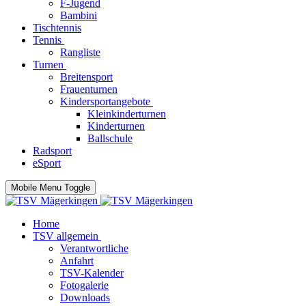
F-Jugend
Bambini
Tischtennis
Tennis
Rangliste
Turnen
Breitensport
Frauenturnen
Kindersportangebote
Kleinkinderturnen
Kinderturnen
Ballschule
Radsport
eSport
Mobile Menu Toggle
Home
TSV allgemein
Verantwortliche
Anfahrt
TSV-Kalender
Fotogalerie
Downloads