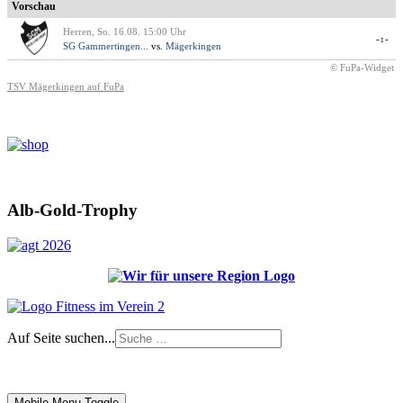
Vorschau
Herren, So. 16.08. 15:00 Uhr
-:-
SG Gammertingen...
vs.
Mägerkingen
© FuPa-Widget
TSV Mägerkingen auf FuPa
Alb-Gold-Trophy
Auf Seite suchen...
Impressum
|
Login
Mobile Menu Toggle