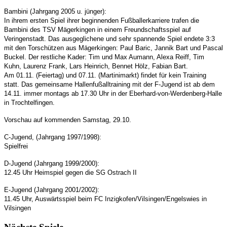
Bambini (Jahrgang 2005 u. jünger):
In ihrem ersten Spiel ihrer beginnenden Fußballerkarriere trafen die
Bambini des TSV Mägerkingen in einem Freundschaftsspiel auf
Veringenstadt. Das ausgeglichene und sehr spannende Spiel endete 3:3
mit den Torschützen aus Mägerkingen: Paul Baric, Jannik Bart und Pascal
Buckel. Der restliche Kader: Tim und Max Aumann, Alexa Reiff, Tim
Kuhn, Laurenz Frank, Lars Heinrich, Bennet Hölz, Fabian Bart.
Am 01.11. (Feiertag) und 07.11. (Martinimarkt) findet für kein Training
statt. Das gemeinsame Hallenfußalltraining mit der F-Jugend ist ab dem
14.11. immer montags ab 17.30 Uhr in der Eberhard-von-Werdenberg-Halle
in Trochtelfingen.
Vorschau auf kommenden Samstag, 29.10.
C-Jugend, (Jahrgang 1997/1998):
Spielfrei
D-Jugend (Jahrgang 1999/2000):
12.45 Uhr Heimspiel gegen die SG Ostrach II
E-Jugend (Jahrgang 2001/2002):
11.45 Uhr, Auswärtsspiel beim FC Inzigkofen/Vilsingen/Engelswies in
Vilsingen