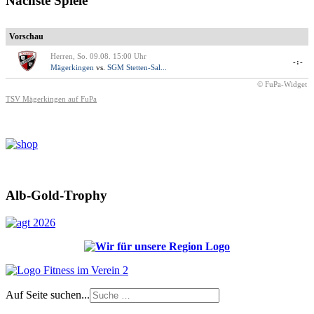
Nächste Spiele
Vorschau
Herren, So. 09.08. 15:00 Uhr
-:-
Mägerkingen
vs.
SGM Stetten-Sal...
© FuPa-Widget
TSV Mägerkingen auf FuPa
Alb-Gold-Trophy
Auf Seite suchen...