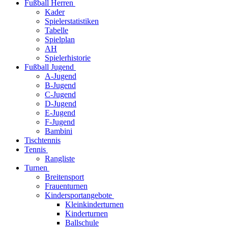
Fußball Herren
Kader
Spielerstatistiken
Tabelle
Spielplan
AH
Spielerhistorie
Fußball Jugend
A-Jugend
B-Jugend
C-Jugend
D-Jugend
E-Jugend
F-Jugend
Bambini
Tischtennis
Tennis
Rangliste
Turnen
Breitensport
Frauenturnen
Kindersportangebote
Kleinkinderturnen
Kinderturnen
Ballschule