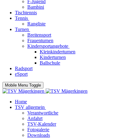
F-Jugend
Bambini
Tischtennis
Tennis
Rangliste
Turnen
Breitensport
Frauenturnen
Kindersportangebote
Kleinkinderturnen
Kinderturnen
Ballschule
Radsport
eSport
Mobile Menu Toggle
Home
TSV allgemein
Verantwortliche
Anfahrt
TSV-Kalender
Fotogalerie
Downloads