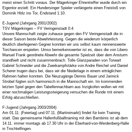
meist einen Schritt voraus. Der Mägerkinger Ehrentreffer wurde durch ein
Eigentor erzielt: Ein Hundersinger Spieler verlängerte einen Freistoß von
Dominik Hölz ins Tor, Endstand 1:10.
E-Jugend (Jahrgang 2001/2002):
TSV Mägerkingen – FV Veringenstadt 0:4
Unsere Mannschaft zeigte zuhause gegen den FV Veringenstadt die in
dieser Saison beste Abwehrleistung. Gegen die wiederum körperlich
deutlich überlegenen Gegner konnten wir uns selbst kaum nennenswerte
Torchancen erspielen. Umso bemerkenswerter ist es, dass die von Libero
Manuel Frank geordnete Abwehr die gesamte Spielzeit über dem Ansturm
standhielt und nicht zusammenbrach. Tolle Glanzparaden von Torwart
Gabriel Schneider und die Zweikampfstärke von Andre Reichel und Daniel
Scherer trugen dazu bei, dass wir die Niederlage in einem erträglichen
Rahmen halten konnten. Die Neuzugänge Dennis Bauer und Jannick
Strobel fügten sich harmonisch in die Mannschaft ein. Im kommenden
letzten Spiel gegen den Tabellennachbarn aus Inzigkofen wollen wir mit
einer nochmaligen Leistungssteigerung versuchen die Runde mit einem
Erfolg abzuschließen.
F-Jugend (Jahrgang 2003/2004):
Am 01.11. (Feiertag) und 07.11. (Martinimarkt) findet für kein Training
statt. Das gemeinsame Hallenfußballtraining mit den Bambinis ist ab dem
14.11. immer montags ab 17.30 Uhr in der Eberhard-von-Werdenberg-Halle
in Trochtelfingen.