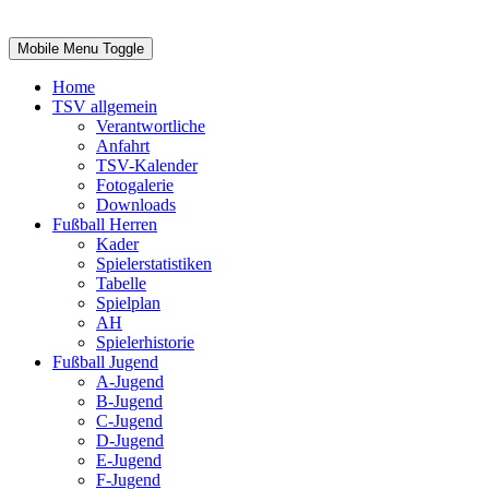
Impressum
|
Login
Mobile Menu Toggle
Home
TSV allgemein
Verantwortliche
Anfahrt
TSV-Kalender
Fotogalerie
Downloads
Fußball Herren
Kader
Spielerstatistiken
Tabelle
Spielplan
AH
Spielerhistorie
Fußball Jugend
A-Jugend
B-Jugend
C-Jugend
D-Jugend
E-Jugend
F-Jugend