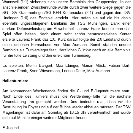
Wannweil (1:1) sicherten sich unsere Bambinis den Gruppensieg. In der
anschließenden Zwischenrunde wurde durch zwei weitere Siege gegen die
SG TSV Gammertingen/SG KFH Kettenacker (2:1) und gegen den TSV
Undingen (1:0) das Endspiel erreicht. Hier trafen sie auf die bis dahin
ebenfalls ungeschlagenen Bambinis der TSG Münsingen. Dank einer
starken Defensivleistung um Abwehrchef Laurenz Frank konnte man das
Spiel offen halten. Nach einem sehr schön herausgespielten Konter
erzielte Laurenz Frank das 1:0. Kurz darauf folgte der 2:0 Endstand durch
einen schönen Fernschuss von Max Aumann. Somit standen unsere
Bambinis als Turniersieger fest. Herzlichen Glückwunsch an alle Bambinis
für die tolle Leistung und den erreichten Turniersieg.
Es spielten: Merlin Bangert, Max Ebinger, Marian Möck, Fabian Bart,
Laurenz Frank, Sven Wiesemann, Lennon Dette, Max Aumann
Hallenturniere
Am kommenden Wochenende finden die C- und E-Jugendturniere statt.
Nach Ende des Turniers muss die Werdenberg-Halle für die nächste
Veranstaltung frei gemacht werden. Dies bedeutet u.a., dass wir die
Bestuhlung im Foyer und auf der Bühne wieder abbauen müssen. Der TSV
Mägerkingen ist dafür am Sonntag ab 18.15 Uhr verantwortlich und würde
sich auf Mithilfe einiger weiterer Mitglieder freuen.
E-Jugend