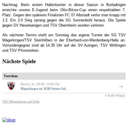
Nachtrag: Beim ersten Hallenturnier in dieser Saison in Burladingen
erreichte unsere E-Jugend beim Otto-Bitzer-Cup einen respektablen 7.
Platz. Gegen den späteren Finalisten FC 07 Albstadt verlor man knapp mit
1:2. Ein 2:0 Sieg sprang gegen die SG Sonnenbühl heraus. Die Spiele
gegen SV Heselwangen und TSV Obernheim wurden verloren.
Als nächster Termin steht am Sonntag das eigene Turnier der SG TSV
Mägerkingen/TSV Steinhilben in der Eberhard-von-Werdenberg-Halle an.
Vorrundengegner sind ab 14.30 Uhr auf der SV Auingen, TSV Wittlingen
und TSV Pfronstetten.
Nächste Spiele
Vorschau
Herren, So. 09.08. 15:00 Uhr
-:-
Mägerkingen
vs.
SGM Stetten-Sal...
© FuPa-Widget
TSV Mägerkingen auf FuPa