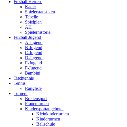
Fußball Herren
Kader
Spielerstatistiken
Tabelle
Spielplan
AH
Spielerhistorie
Fußball Jugend
A-Jugend
B-Jugend
C-Jugend
D-Jugend
E-Jugend
F-Jugend
Bambini
Tischtennis
Tennis
Rangliste
Turnen
Breitensport
Frauenturnen
Kindersportangebote
Kleinkinderturnen
Kinderturnen
Ballschule