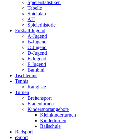
Spielerstatistiken
Tabelle
Spielplan
AH
Spielerhistorie
Fußball Jugend
A-Jugend
B-Jugend
C-Jugend
D-Jugend
E-Jugend
F-Jugend
Bambini
Tischtennis
Tennis
Rangliste
Turnen
Breitensport
Frauenturnen
Kindersportangebote
Kleinkinderturnen
Kinderturnen
Ballschule
Radsport
eSport