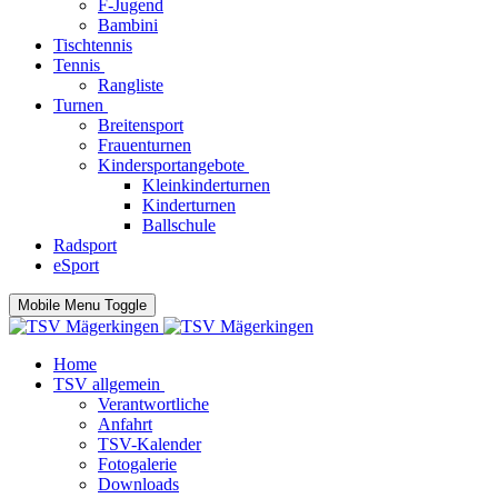
F-Jugend
Bambini
Tischtennis
Tennis
Rangliste
Turnen
Breitensport
Frauenturnen
Kindersportangebote
Kleinkinderturnen
Kinderturnen
Ballschule
Radsport
eSport
Mobile Menu Toggle
Home
TSV allgemein
Verantwortliche
Anfahrt
TSV-Kalender
Fotogalerie
Downloads