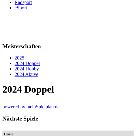
Radsport
eSport
Meisterschaften
2025
2024 Doppel
2024 Hobby
2024 Aktive
2024 Doppel
powered by meinSpielplan.de
Nächste Spiele
Heute