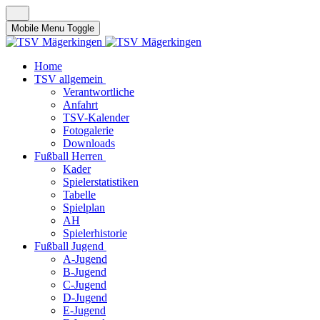
Mobile Menu Toggle
Home
TSV allgemein
Verantwortliche
Anfahrt
TSV-Kalender
Fotogalerie
Downloads
Fußball Herren
Kader
Spielerstatistiken
Tabelle
Spielplan
AH
Spielerhistorie
Fußball Jugend
A-Jugend
B-Jugend
C-Jugend
D-Jugend
E-Jugend