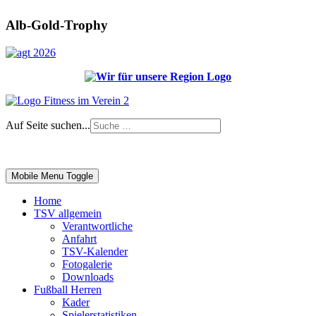
Alb-Gold-Trophy
Auf Seite suchen...
Impressum
|
Login
Mobile Menu Toggle
Home
TSV allgemein
Verantwortliche
Anfahrt
TSV-Kalender
Fotogalerie
Downloads
Fußball Herren
Kader
Spielerstatistiken