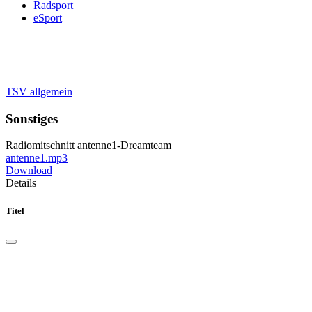
Radsport
eSport
TSV allgemein
Sonstiges
Radiomitschnitt antenne1-Dreamteam
antenne1.mp3
Download
Details
Titel