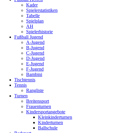
Kader
Spielerstatistiken
Tabelle
Spielplan
AH
Spielerhistorie
Fußball Jugend
A-Jugend
B-Jugend
C-Jugend
D-Jugend
E-Jugend
F-Jugend
Bambini
Tischtennis
Tennis
Rangliste
Turnen
Breitensport
Frauenturnen
Kindersportangebote
Kleinkinderturnen
Kinderturnen
Ballschule