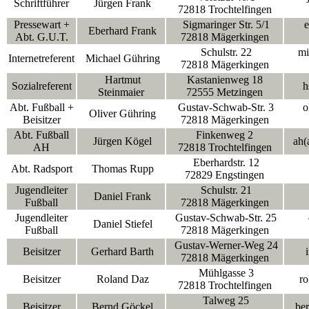
Schriftführer
Jürgen Frank
72818 Trochtelfingen
Pressewart +
Sigmaringer Str. 5/1
e
Eberhard Frank
Abt. G.U.T.
72818 Mägerkingen
Schulstr. 22
mic
Internetreferent
Michael Gühring
72818 Mägerkingen
Hartmut
Kastanienweg 18
Sozialreferent
h
Steinmaier
72555 Metzingen
Abt. Fußball +
Gustav-Schwab-Str. 3
ol
Oliver Gühring
Beisitzer
72818 Mägerkingen
Abt. Fußball
Finkenweg 2
Jürgen Kögel
ah(
AH
72818 Trochtelfingen
Eberhardstr. 12
Abt. Radsport
Thomas Rupp
72829 Engstingen
Jugendleiter
Schulstr. 21
Daniel Frank
Fußball
72818 Mägerkingen
Jugendleiter
Gustav-Schwab-Str. 25
Daniel Stiefel
Fußball
72818 Mägerkingen
Gustav-Werner-Weg 24
Beisitzer
Gerhard Barth
i
72818 Mägerkingen
Mühlgasse 3
Beisitzer
Roland Daz
ro
72818 Trochtelfingen
Talweg 25
Beisitzer
Bernd Göckel
be