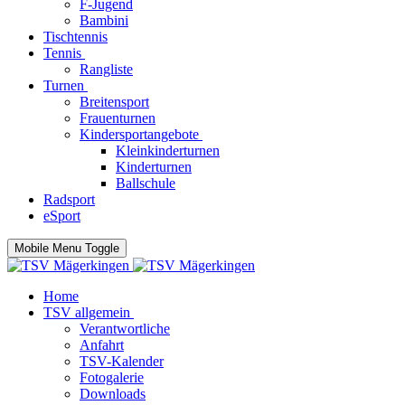
F-Jugend
Bambini
Tischtennis
Tennis
Rangliste
Turnen
Breitensport
Frauenturnen
Kindersportangebote
Kleinkinderturnen
Kinderturnen
Ballschule
Radsport
eSport
Mobile Menu Toggle
Home
TSV allgemein
Verantwortliche
Anfahrt
TSV-Kalender
Fotogalerie
Downloads