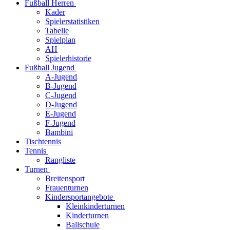
Fußball Herren
Kader
Spielerstatistiken
Tabelle
Spielplan
AH
Spielerhistorie
Fußball Jugend
A-Jugend
B-Jugend
C-Jugend
D-Jugend
E-Jugend
F-Jugend
Bambini
Tischtennis
Tennis
Rangliste
Turnen
Breitensport
Frauenturnen
Kindersportangebote
Kleinkinderturnen
Kinderturnen
Ballschule