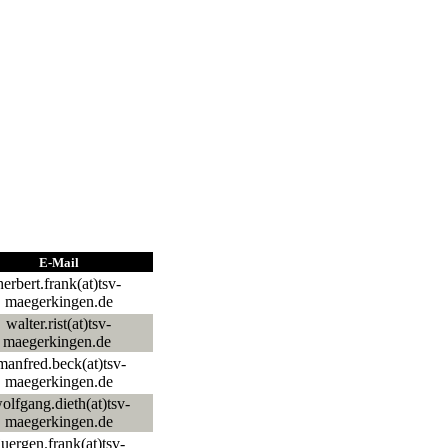
E-Mail
herbert.frank(at)tsv-
maegerkingen.de
walter.rist(at)tsv-
maegerkingen.de
anfred.beck(at)tsv-
maegerkingen.de
lfgang.dieth(at)tsv-
maegerkingen.de
uergen.frank(at)tsv-