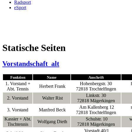
Radsport
eSport
Statische Seiten
Vorstandschaft_alt
Funktion
Name
Anschrift
1. Vorstand +
Hohenbergstr. 30
Herbert Frank
Abt. Tennis
72818 Trochtelfingen
Linkstr. 30
2. Vorstand
Walter Rist
72818 Mägerkingen
Am Kallenberg 12
m
3. Vorstand
Manfred Beck
72818 Trochtelfingen
Kassier + Abt.
Schulstr. 10
wo
Wolfgang Dieth
Tischtennis
72818 Mägerkingen
Vorstadt 40/1
j