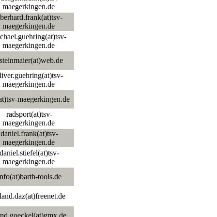
maegerkingen.de
berhard.frank(at)tsv-
maegerkingen.de
hael.guehring(at)tsv-
maegerkingen.de
steinmaier(at)web.de
iver.guehring(at)tsv-
maegerkingen.de
at)tsv-maegerkingen.de
radsport(at)tsv-
maegerkingen.de
daniel.frank(at)tsv-
maegerkingen.de
daniel.stiefel(at)tsv-
maegerkingen.de
nfo(at)barth-tools.de
land.daz(at)freenet.de
rnd.goeckel(at)gmx.de