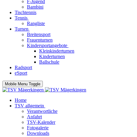
F-Jugend
Bambini
Tischtennis
Tennis
Rangliste
Turnen
Breitensport
Frauenturnen
Kindersportangebote
Kleinkinderturnen
Kinderturnen
Ballschule
Radsport
eSport
Mobile Menu Toggle
Home
TSV allgemein
Verantwortliche
Anfahrt
TSV-Kalender
Fotogalerie
Downloads