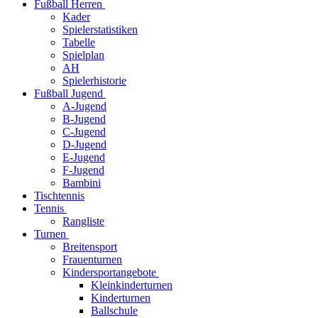
Fußball Herren
Kader
Spielerstatistiken
Tabelle
Spielplan
AH
Spielerhistorie
Fußball Jugend
A-Jugend
B-Jugend
C-Jugend
D-Jugend
E-Jugend
F-Jugend
Bambini
Tischtennis
Tennis
Rangliste
Turnen
Breitensport
Frauenturnen
Kindersportangebote
Kleinkinderturnen
Kinderturnen
Ballschule