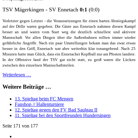
TSV Mägerkingen - SV Ennetach
0:1
(0:0)
Vorletzter gegen Letzter - die Voraussetzungen für einen harten Abstiegskampf
auf der Dölle waren gegeben. Die Gäste aus Ennetach nahmen diesen Kampf
besser an und waren vom Start weg die deutlich schnellere und aktivere
Mannschaft. Vor allen Dingen über die Außenbahnen rollten immer wieder
gefährliche Angriffe. Nach ein paar Umstellungen bekam man das zwar etwas
besser in den Griff, Ennetach war aber weiterhin klar tonangebend. Nach 25
Minuten hatte man Glück, dass ein Ennetacher Kopfball nur am Pfosten landete.
In der Offensive fand der TSV gar nicht statt, zu groß waren die Lücken
zwischen den einzelnen Mannschaftsteilen.
Weiterlesen …
Weitere Beiträge …
13. Spieltag beim FC Mengen
Fanshop // Hallenturniere
12. Spieltag gegen den FV Bad Saulgau II
11. Spieltag bei den Sportfreunden Hundersingen
Seite 171 von 177