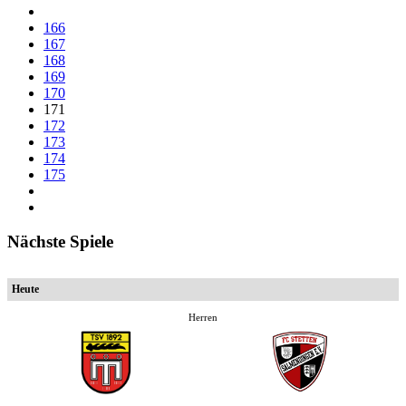
166
167
168
169
170
171
172
173
174
175
Nächste Spiele
Heute
Herren