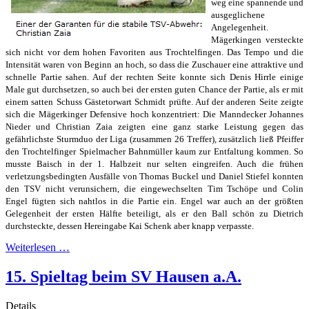
weg eine spannende und
ausgeglichene
Angelegenheit.
Mägerkingen versteckte
sich nicht vor dem hohen Favoriten aus Trochtelfingen. Das Tempo und die
Intensität waren von Beginn an hoch, so dass die Zuschauer eine attraktive und
schnelle Partie sahen. Auf der rechten Seite konnte sich Denis Hirrle einige
Male gut durchsetzen, so auch bei der ersten guten Chance der Partie, als er mit
einem satten Schuss Gästetorwart Schmidt prüfte. Auf der anderen Seite zeigte
sich die Mägerkinger Defensive hoch konzentriert: Die Manndecker Johannes
Nieder und Christian Zaia zeigten eine ganz starke Leistung gegen das
gefährlichste Sturmduo der Liga (zusammen 26 Treffer), zusätzlich ließ Pfeiffer
den Trochtelfinger Spielmacher Bahnmüller kaum zur Entfaltung kommen. So
musste Baisch in der 1. Halbzeit nur selten eingreifen. Auch die frühen
verletzungsbedingten Ausfälle von Thomas Buckel und Daniel Stiefel konnten
den TSV nicht verunsichern, die eingewechselten Tim Tschöpe und Colin
Engel fügten sich nahtlos in die Partie ein. Engel war auch an der größten
Gelegenheit der ersten Hälfte beteiligt, als er den Ball schön zu Dietrich
durchsteckte, dessen Hereingabe Kai Schenk aber knapp verpasste.
Weiterlesen …
15. Spieltag beim SV Hausen a.A.
Details