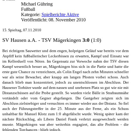
Michael Gühring
Fußball
Kategorie:
Spielberichte Aktive
Veröffentlicht: 08. November 2010
15. Spieltag, 07.11.2010
SV Hausen a.A. - TSV Mägerkingen
3:0
(1:0)
Bei richtigem Sauwetter und dem engen, holprigen Geläuf war bereits vor dem
Anpfiff kein fußballerischer Leckerbissen zu erwarten, Kampf und Einsatz war
im Kellerduell von Nöten. Im Gegensatz zur Vorwoche nahm der TSV diesen
Kampf wesentlich besser an, Mägerkingen biss sich in die Partie und hatte die
erste gute Chance zu verzeichnen, als Colin Engel nach zehn Minuten schneller
war als seine Bewacher, aber knapp am langen Pfosten vorbei schoss. Auch
danach blieb man konzentriert, jedoch zu unentschlossen im Abschluss. Der
Hausener Torhüter wurde auf dem nassen und unebenen Platz so gut wie nie mit
Distanzschüssen auf die Probe gestellt. So wurden viele Bälle in Strafraumnähe
vertändelt oder vom Gegner abgefangen. Die Gastgeber zeigten sich im
Abschluss zielstrebiger und versuchten es immer wieder aus der Distanz. So fiel
auch der Führungstreffer in der 25. Minute aus der Ferne, als ein Schuss
unhaltbar für Manuel Klotz zum 1:0 abgefälscht wurde. Wenig später kam der
nächste Rückschlag, als Libero Daniel Frank verletzt ausgewechselt werden
musste. Mägerkingen war aber weiterhin engagiert, das alte Problem - die
fehlenden Torchancen - blieb jedoch.