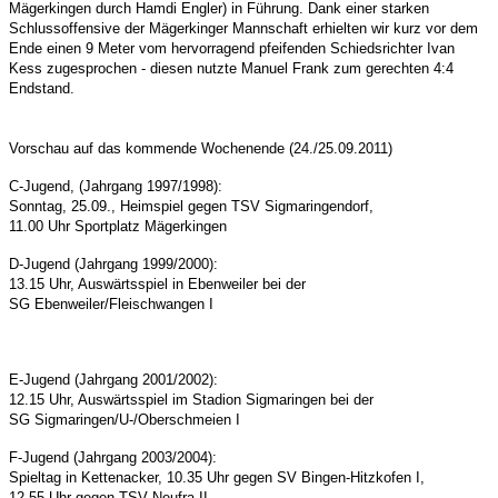
Mägerkingen durch Hamdi Engler) in Führung. Dank einer starken
Schlussoffensive der Mägerkinger Mannschaft erhielten wir kurz vor dem
Ende einen 9 Meter vom hervorragend pfeifenden Schiedsrichter Ivan
Kess zugesprochen - diesen nutzte Manuel Frank zum gerechten 4:4
Endstand.
Vorschau auf das kommende Wochenende (24./25.09.2011)
C-Jugend, (Jahrgang 1997/1998):
Sonntag, 25.09., Heimspiel gegen TSV Sigmaringendorf,
11.00 Uhr Sportplatz Mägerkingen
D-Jugend (Jahrgang 1999/2000):
13.15 Uhr, Auswärtsspiel in Ebenweiler bei der
SG Ebenweiler/Fleischwangen I
E-Jugend (Jahrgang 2001/2002):
12.15 Uhr, Auswärtsspiel im Stadion Sigmaringen bei der
SG Sigmaringen/U-/Oberschmeien I
F-Jugend (Jahrgang 2003/2004):
Spieltag in Kettenacker, 10.35 Uhr gegen SV Bingen-Hitzkofen I,
12.55 Uhr gegen TSV Neufra II