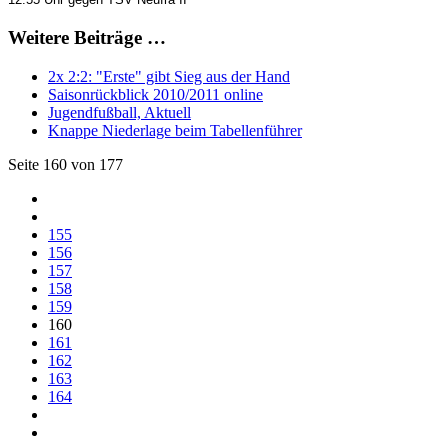
Weitere Beiträge …
2x 2:2: "Erste" gibt Sieg aus der Hand
Saisonrückblick 2010/2011 online
Jugendfußball, Aktuell
Knappe Niederlage beim Tabellenführer
Seite 160 von 177
155
156
157
158
159
160
161
162
163
164