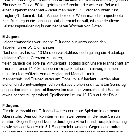
Ebenweiler. Trotz 150 km gefahrener Strecke - die weiteste Reise mit
einer Jugendmannschaft - verlor man noch 5:4. Torchschützen: Kim
Engler (2), Dominik Hölz, Manuel Holderle. Wenn man das angestrebte
Ziel, Aufstieg in die Leistungsstaffel, erreichen will, ist eine deutliche
Leisterungssteigerung in den nächsten Wochen von Nöten.
E-Jugend
Leider chancenlos war unsere E-Jugend auswärts gegen den
Tabellenführer SV Sigmaringen I.
Nachdem es bis ca. 10 Minuten vor Schluss noch gelang die Niederlage
einigermaßen in Grenzen zu halten,
fielen danach die Tore im Minutentakt, sodass sich unsere Mannschaft am
Ende mit einer 14:2 Schlappe im Gepäck auf den Heimweg machen
musste (Torschützen Hamdi Engler und Manuel Frank).
Mannschaft und Trainer waren am Ende vollauf bedient, werden aber
sicherlich die notwendigen Lehren daraus ziehen und nächsten Samstag
gegen den derzeitigen Tabllenzweiten aus Laiz versuchen die Sache
etwas besser zu gestalten! Spielbeginn ist um 12.15 h auf der Dölle.
F-Jugend
Für die Mehrzahl der F-Jugend war es der erste Spieltag in der neuen
Altersstufe. Dennoch konnten wir mit zwei Siegen in die neue Saison
starten. Gegen Bingen I konnte durch gute Abwehr-und Torspielerleistung
sowie schöne Konter ein 3:1 Sieg erreicht werden. Gegen den starken