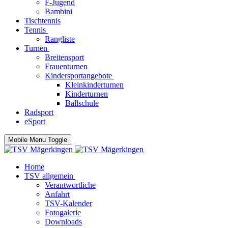
F-Jugend
Bambini
Tischtennis
Tennis
Rangliste
Turnen
Breitensport
Frauenturnen
Kindersportangebote
Kleinkinderturnen
Kinderturnen
Ballschule
Radsport
eSport
Mobile Menu Toggle
Home
TSV allgemein
Verantwortliche
Anfahrt
TSV-Kalender
Fotogalerie
Downloads