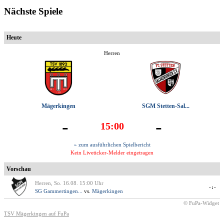
Nächste Spiele
Heute
Herren
Mägerkingen
SGM Stetten-Sal...
-
-
15:00
» zum ausführlichen Spielbericht
Kein Liveticker-Melder eingetragen
Vorschau
Herren, So. 16.08. 15:00 Uhr
-:-
SG Gammertingen...
vs.
Mägerkingen
© FuPa-Widget
TSV Mägerkingen auf FuPa