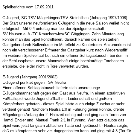
Spielberichte vom 17.09.2011
C-Jugend, SG TSV Mägerkingen/TSV Steinhilben (Jahrgang 1997/1998):
Der Start unserer neuformierten C-Jugend in die neue Saison verlief nicht
erfolgreich. Mit 0:4 unterlag man bei der Spielgemeinschaft
SV Hausen a. A./FC Krauchenwies/SC Göggingen.
Zehn Minuten lang
konnte man das Spiel kontrollieren, danach kamen die
spielstarken
Gastgeber durch Ballverluste im Mittelfeld zu Kontertoren.
Anzumerken ist
noch ein verschossener Elfmeter der Gastgeber kurz nach Wiederanpfiff.
Im weiteren Spielverlauf bot sich ein offener Schlagabtausch, bei dem in
der Schlussphase unsere Mannschaft einige hochkarätige Torchancen
erspielte, die leider nicht in Tore verwertet wurden.
E-Jugend (Jahrgang 2001/2002):
E-Jugend punktet gegen TSV Neufra
Einen offenen Schlagabtausch lieferte sich unsere junge
E-Jugendmannschaft gegen den Gast aus Neufra. In einem attraktiven
Fußballspiel wurde Jugendfußball mit Leidenschaft und großem
Kämpferherz geboten - dieses Spiel hätte auch einige Zuschauer mehr
verdient gehabt! Nachdem Neufra 1:0 in Führung gehen konnte, drehte
Mägerkingen Anfang der 2. Halbzeit richtig auf und ging nach Toren von
Hamdi Engler und Manuel Frank 2:1 in Führung. Wer jetzt glaubte das
Spiel werd jetzt langsam abflachen hatte sich getäuscht - Neufra zeigte,
daß es kämpferisch sehr viel dagegenhalten kann und ging mit 4:3 (Tor für