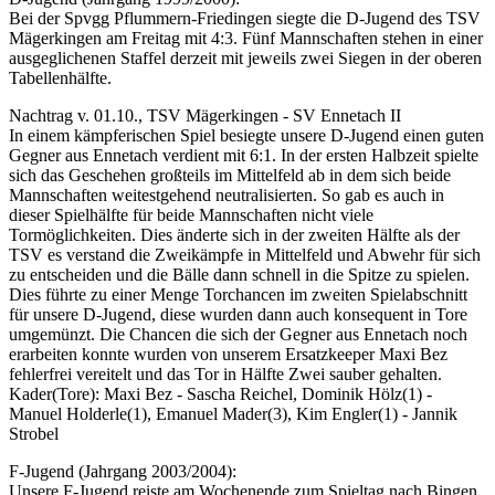
Bei der Spvgg Pflummern-Friedingen siegte die D-Jugend des TSV
Mägerkingen am Freitag mit 4:3. Fünf Mannschaften stehen in einer
ausgeglichenen Staffel derzeit mit jeweils zwei Siegen in der oberen
Tabellenhälfte.
Nachtrag v. 01.10., TSV Mägerkingen - SV Ennetach II
In einem kämpferischen Spiel besiegte unsere D-Jugend einen guten
Gegner aus Ennetach verdient mit 6:1. In der ersten Halbzeit spielte
sich das Geschehen großteils im Mittelfeld ab in dem sich beide
Mannschaften weitestgehend neutralisierten. So gab es auch in
dieser Spielhälfte für beide Mannschaften nicht viele
Tormöglichkeiten. Dies änderte sich in der zweiten Hälfte als der
TSV es verstand die Zweikämpfe in Mittelfeld und Abwehr für sich
zu entscheiden und die Bälle dann schnell in die Spitze zu spielen.
Dies führte zu einer Menge Torchancen im zweiten Spielabschnitt
für unsere D-Jugend, diese wurden dann auch konsequent in Tore
umgemünzt. Die Chancen die sich der Gegner aus Ennetach noch
erarbeiten konnte wurden von unserem Ersatzkeeper Maxi Bez
fehlerfrei vereitelt und das Tor in Hälfte Zwei sauber gehalten.
Kader(Tore): Maxi Bez - Sascha Reichel, Dominik Hölz(1) -
Manuel Holderle(1), Emanuel Mader(3), Kim Engler(1) - Jannik
Strobel
F-Jugend (Jahrgang 2003/2004):
Unsere F-Jugend reiste am Wochenende zum Spieltag nach Bingen.