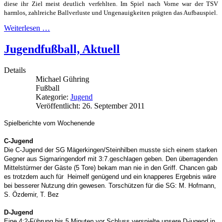
diese ihr Ziel meist deutlich verfehlten. Im Spiel nach Vorne war der TSV
harmlos, zahlreiche Ballverluste und Ungenauigkeiten prägten das Aufbauspiel.
Weiterlesen …
Jugendfußball, Aktuell
Details
Michael Gühring
Fußball
Kategorie:
Jugend
Veröffentlicht: 26. September 2011
Spielberichte vom Wochenende
C-Jugend
Die C-Jugend der SG Mägerkingen/Steinhilben musste sich einem starken
Gegner aus Sigmaringendorf mit 3:7.geschlagen geben. Den überragenden
Mittelstürmer der Gäste (5 Tore) bekam man nie in den Griff. Chancen gab
es trotzdem auch für Heimelf genügend und ein knapperes Ergebnis wäre
bei besserer Nutzung drin gewesen. Torschützen für die SG: M. Hofmann,
S. Özdemir, T. Bez
D-Jugend
Eine 4:2-Führung bis 5 Minuten vor Schluss verspielte unsere D-jugend in