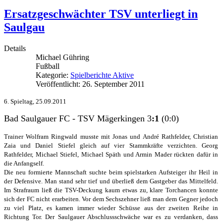
Ersatzgeschwächter TSV unterliegt in
Saulgau
Details
Michael Gühring
Fußball
Kategorie:
Spielberichte Aktive
Veröffentlicht: 26. September 2011
6. Spieltag, 25.09.2011
Bad Saulgauer FC - TSV Mägerkingen 3
:1
(0:0)
Trainer Wolfram Ringwald musste mit Jonas und André Rathfelder, Christian
Zaia und Daniel Stiefel gleich auf vier Stammkräfte verzichten. Georg
Rathfelder, Michael Stiefel, Michael Späth und Armin Mader rückten dafür in
die Anfangself.
Die neu formierte Mannschaft suchte beim spielstarken Aufsteiger ihr Heil in
der Defensive. Man stand sehr tief und überließ dem Gastgeber das Mittelfeld.
Im Strafraum ließ die TSV-Deckung kaum etwas zu, klare Torchancen konnte
sich der FC nicht erarbeiten. Vor dem Sechszehner ließ man dem Gegner jedoch
zu viel Platz, es kamen immer wieder Schüsse aus der zweiten Reihe in
Richtung Tor. Der Saulgauer Abschlussschwäche war es zu verdanken, dass