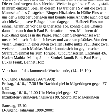
Dieser fand wegen des schlechten Wetter in gekürzter Fassung statt.
In ihrem einzigen Spiel an diesem Tag traf der TSV auf die zweite
Mannschaft des Gastgebers Bingen-Hitzkofen. In Hälfte Eins war
uns der Gastgeber überlegen und konnte seine Angriffe auch oft gut
abschließen, unsere F-Jugend kam dagegen in Halbzeit Eins nur
einmal gefährlich vor das gegnerische Tor, konnte diese Chance
dann aber auch durch Paul Baric sofort nutzen. Mit einem 4:1
Rückstand ging es in die Pause. Nach dem Seitenwechsel war
unsere Mannschaft deutlich besser und zweikampfstärker. Von den
vielen Chancen in einer guten zweiten Hälfte nutze Paul Baric zwei
weitere und auch Mathias Mader konnte sich im gegnerischer
Strafraum einmal bis zum Torjubel gut durchsetzten, Endstand 4:6.
Kader: Mathias Mader, Jannik Strobel, Jannik Bart, Paul Baric,
Lukas Frank, Bennet Hölz
Vorschau auf das kommende Wochenende, (14.- 16.10.)
C-Jugend, (Jahrgang 1997/1998):
Freitag, 14.10., 17.30 Uhr Nachholspiel in Mägerkingen gegen FC
Laiz
Sonntag, 16.10., 11.00 Uhr Heimspiel gegen SG
Inzigkofen/Vilsingen/Engelswies 99, Sportplatz Mägerkingen
Samstag, 15.10:
D-Jugend (Jahrgang 1999/2000):