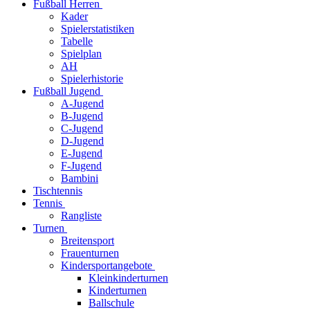
Fußball Herren
Kader
Spielerstatistiken
Tabelle
Spielplan
AH
Spielerhistorie
Fußball Jugend
A-Jugend
B-Jugend
C-Jugend
D-Jugend
E-Jugend
F-Jugend
Bambini
Tischtennis
Tennis
Rangliste
Turnen
Breitensport
Frauenturnen
Kindersportangebote
Kleinkinderturnen
Kinderturnen
Ballschule