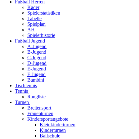
Fußball Herren
Kader
Spielerstatistiken
Tabelle
Spielplan
AH
Spielerhistorie
Fußball Jugend
A-Jugend
B-Jugend
C-Jugend
D-Jugend
E-Jugend
F-Jugend
Bambini
Tischtennis
Tennis
Rangliste
Turnen
Breitensport
Frauenturnen
Kindersportangebote
Kleinkinderturnen
Kinderturnen
Ballschule