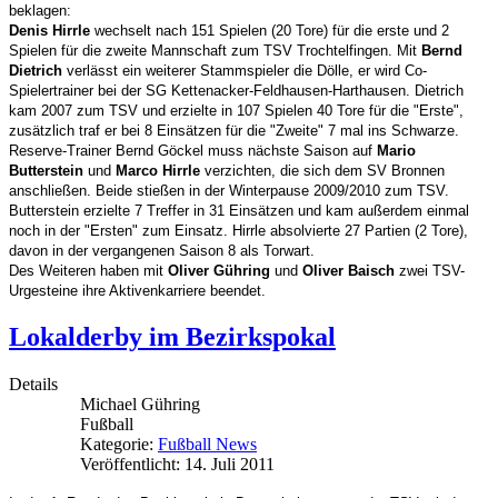
beklagen:
Denis Hirrle
wechselt nach 151 Spielen (20 Tore) für die erste und 2
Spielen für die zweite Mannschaft zum TSV Trochtelfingen. Mit
Bernd
Dietrich
verlässt ein weiterer Stammspieler die Dölle, er wird Co-
Spielertrainer bei der SG Kettenacker-Feldhausen-Harthausen. Dietrich
kam 2007 zum TSV und erzielte in 107 Spielen 40 Tore für die "Erste",
zusätzlich traf er bei 8 Einsätzen für die "Zweite" 7 mal ins Schwarze.
Reserve-Trainer Bernd Göckel muss nächste Saison auf
Mario
Butterstein
und
Marco Hirrle
verzichten, die sich dem SV Bronnen
anschließen. Beide stießen in der Winterpause 2009/2010 zum TSV.
Butterstein erzielte 7 Treffer in 31 Einsätzen und kam außerdem einmal
noch in der "Ersten" zum Einsatz. Hirrle absolvierte 27 Partien (2 Tore),
davon in der vergangenen Saison 8 als Torwart.
Des Weiteren haben mit
Oliver Gühring
und
Oliver Baisch
zwei TSV-
Urgesteine ihre Aktivenkarriere beendet.
Lokalderby im Bezirkspokal
Details
Michael Gühring
Fußball
Kategorie:
Fußball News
Veröffentlicht: 14. Juli 2011