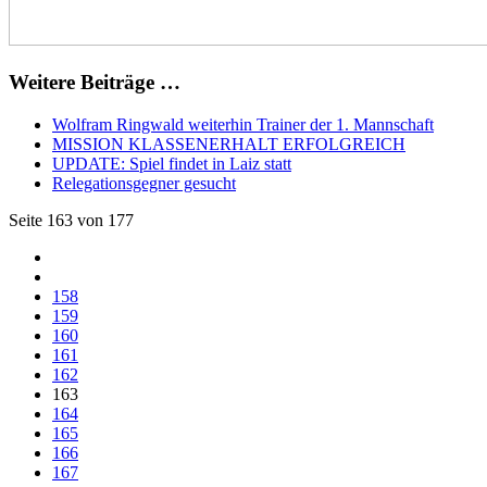
Weitere Beiträge …
Wolfram Ringwald weiterhin Trainer der 1. Mannschaft
MISSION KLASSENERHALT ERFOLGREICH
UPDATE: Spiel findet in Laiz statt
Relegationsgegner gesucht
Seite 163 von 177
158
159
160
161
162
163
164
165
166
167