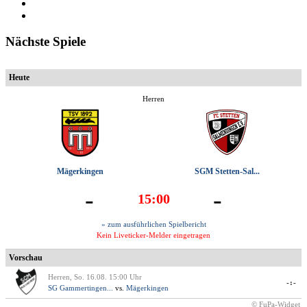
Nächste Spiele
Heute
Herren
Mägerkingen
SGM Stetten-Sal...
-
-
15:00
» zum ausführlichen Spielbericht
Kein Liveticker-Melder eingetragen
Vorschau
Herren, So. 16.08. 15:00 Uhr
-:-
SG Gammertingen...
vs.
Mägerkingen
© FuPa-Widget