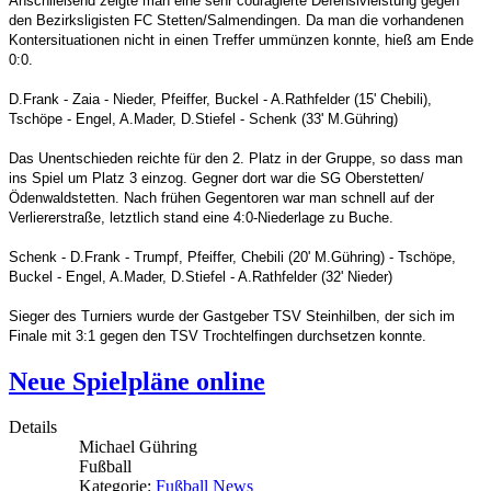
Anschließend zeigte man eine sehr couragierte Defensivleistung gegen
den Bezirksligisten FC Stetten/Salmendingen. Da man die vorhandenen
Kontersituationen nicht in einen Treffer ummünzen konnte, hieß am Ende
0:0.
D.Frank - Zaia - Nieder, Pfeiffer, Buckel - A.Rathfelder (15' Chebili),
Tschöpe - Engel, A.Mader, D.Stiefel - Schenk (33' M.Gühring)
Das Unentschieden reichte für den 2. Platz in der Gruppe, so dass man
ins Spiel um Platz 3 einzog. Gegner dort war die SG Oberstetten/
Ödenwaldstetten. Nach frühen Gegentoren war man schnell auf der
Verliererstraße, letztlich stand eine 4:0-Niederlage zu Buche.
Schenk - D.Frank - Trumpf, Pfeiffer, Chebili (20' M.Gühring) - Tschöpe,
Buckel - Engel, A.Mader, D.Stiefel - A.Rathfelder (32' Nieder)
Sieger des Turniers wurde der Gastgeber TSV Steinhilben, der sich im
Finale mit 3:1 gegen den TSV Trochtelfingen durchsetzen konnte.
Neue Spielpläne online
Details
Michael Gühring
Fußball
Kategorie:
Fußball News