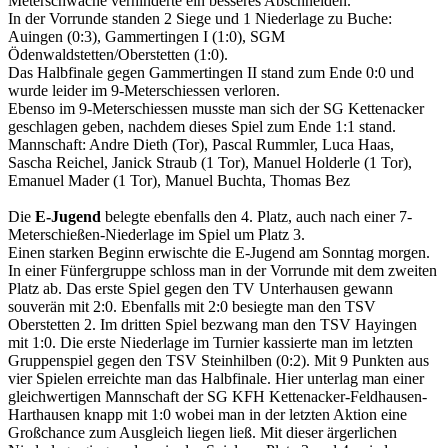
Meterschwäche verhinderte ein besseres Abschneiden.
In der Vorrunde standen 2 Siege und 1 Niederlage zu Buche:
Auingen (0:3), Gammertingen I (1:0), SGM
Ödenwaldstetten/Oberstetten (1:0).
Das Halbfinale gegen Gammertingen II stand zum Ende 0:0 und
wurde leider im 9-Meterschiessen verloren.
Ebenso im 9-Meterschiessen musste man sich der SG Kettenacker
geschlagen geben, nachdem dieses Spiel zum Ende 1:1 stand.
Mannschaft: Andre Dieth (Tor), Pascal Rummler, Luca Haas,
Sascha Reichel, Janick Straub (1 Tor), Manuel Holderle (1 Tor),
Emanuel Mader (1 Tor), Manuel Buchta, Thomas Bez
Die
E-Jugend
belegte ebenfalls den 4. Platz, auch nach einer 7-
Meterschießen-Niederlage im Spiel um Platz 3.
Einen starken Beginn erwischte die E-Jugend am Sonntag morgen.
In einer Fünfergruppe schloss man in der Vorrunde mit dem zweiten
Platz ab. Das erste Spiel gegen den TV Unterhausen gewann
souverän mit 2:0. Ebenfalls mit 2:0 besiegte man den TSV
Oberstetten 2. Im dritten Spiel bezwang man den TSV Hayingen
mit 1:0. Die erste Niederlage im Turnier kassierte man im letzten
Gruppenspiel gegen den TSV Steinhilben (0:2). Mit 9 Punkten aus
vier Spielen erreichte man das Halbfinale. Hier unterlag man einer
gleichwertigen Mannschaft der SG KFH Kettenacker-Feldhausen-
Harthausen knapp mit 1:0 wobei man in der letzten Aktion eine
Großchance zum Ausgleich liegen ließ. Mit dieser ärgerlichen