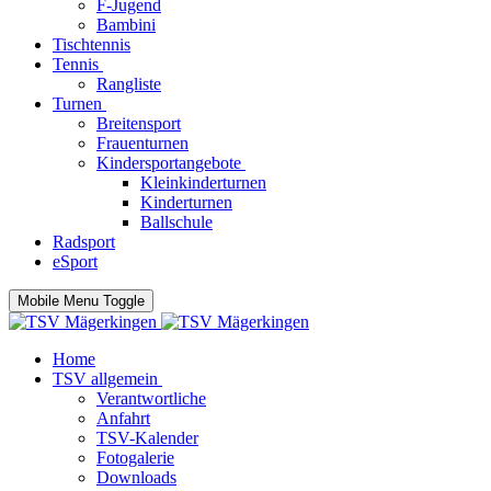
F-Jugend
Bambini
Tischtennis
Tennis
Rangliste
Turnen
Breitensport
Frauenturnen
Kindersportangebote
Kleinkinderturnen
Kinderturnen
Ballschule
Radsport
eSport
Mobile Menu Toggle
Home
TSV allgemein
Verantwortliche
Anfahrt
TSV-Kalender
Fotogalerie
Downloads