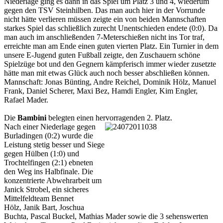
Niederlage ging es dann in das Spiel um Platz 3 und 4, wiederum
gegen den TSV Steinhilben. Das man auch hier in der Vorrunde
nicht hätte verlieren müssen zeigte ein von beiden Mannschaften
starkes Spiel das schließlich zurecht Unentschieden endete (0:0). Da
man auch im anschließenden 7-Meterschießen nicht ins Tor traf,
erreichte man am Ende einen guten vierten Platz. Ein Turnier in dem
unsere E-Jugend guten Fußball zeigte, den Zuschauern schöne
Spielzüge bot und den Gegnern kämpferisch immer wieder zusetzte
hätte man mit etwas Glück auch noch besser abschließen können.
Mannschaft: Jonas Bünting, Andre Reichel, Dominik Hölz, Manuel
Frank, Daniel Scherer, Maxi Bez, Hamdi Engler, Kim Engler,
Rafael Mader.
Die
Bambini
belegten einen hervorragenden 2. Platz.
Nach einer Niederlage gegen
Burladingen (0:2) wurde die
Leistung stetig besser und Siege
gegen Hülben (1:0) und
Trochtelfingen (2:1) ebneten
den Weg ins Halbfinale. Die
konzentrierte Abwehrarbeit um
Janick Strobel, ein sicheres
Mittelfeldteam Bennet
Hölz, Janik Bart, Joschua
Buchta, Pascal Buckel, Mathias Mader sowie die 3 sehenswerten