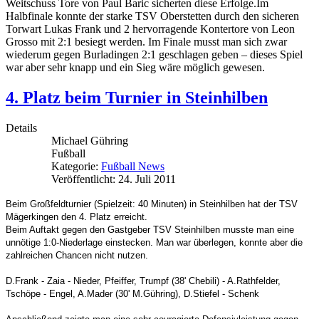
Weitschuss Tore von Paul Baric sicherten diese Erfolge.Im
Halbfinale konnte der starke TSV Oberstetten durch den sicheren
Torwart Lukas Frank und 2 hervorragende Kontertore von Leon
Grosso mit 2:1 besiegt werden. Im Finale musst man sich zwar
wiederum gegen Burladingen 2:1 geschlagen geben – dieses Spiel
war aber sehr knapp und ein Sieg wäre möglich gewesen.
4. Platz beim Turnier in Steinhilben
Details
Michael Gühring
Fußball
Kategorie:
Fußball News
Veröffentlicht: 24. Juli 2011
Beim Großfeldturnier (Spielzeit: 40 Minuten) in Steinhilben hat der TSV
Mägerkingen den 4. Platz erreicht.
Beim Auftakt gegen den Gastgeber TSV Steinhilben musste man eine
unnötige 1:0-Niederlage einstecken. Man war überlegen, konnte aber die
zahlreichen Chancen nicht nutzen.
D.Frank - Zaia - Nieder, Pfeiffer, Trumpf (38' Chebili) - A.Rathfelder,
Tschöpe - Engel, A.Mader (30' M.Gühring), D.Stiefel - Schenk