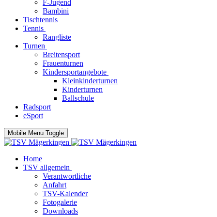
F-Jugend
Bambini
Tischtennis
Tennis
Rangliste
Turnen
Breitensport
Frauenturnen
Kindersportangebote
Kleinkinderturnen
Kinderturnen
Ballschule
Radsport
eSport
Mobile Menu Toggle
Home
TSV allgemein
Verantwortliche
Anfahrt
TSV-Kalender
Fotogalerie
Downloads