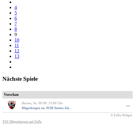
4
5
6
7
8
9
10
11
12
13
Nächste Spiele
Vorschau
Herren, So. 09.08. 15:00 Uhr
-:-
Mägerkingen
vs.
SGM Stetten-Sal...
© FuPa-Widget
TSV Mägerkingen auf FuPa