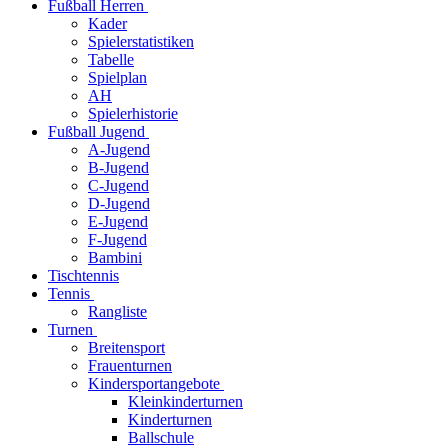
Fußball Herren
Kader
Spielerstatistiken
Tabelle
Spielplan
AH
Spielerhistorie
Fußball Jugend
A-Jugend
B-Jugend
C-Jugend
D-Jugend
E-Jugend
F-Jugend
Bambini
Tischtennis
Tennis
Rangliste
Turnen
Breitensport
Frauenturnen
Kindersportangebote
Kleinkinderturnen
Kinderturnen
Ballschule