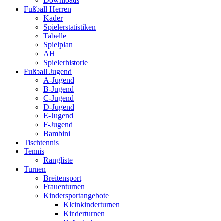
Downloads
Fußball Herren
Kader
Spielerstatistiken
Tabelle
Spielplan
AH
Spielerhistorie
Fußball Jugend
A-Jugend
B-Jugend
C-Jugend
D-Jugend
E-Jugend
F-Jugend
Bambini
Tischtennis
Tennis
Rangliste
Turnen
Breitensport
Frauenturnen
Kindersportangebote
Kleinkinderturnen
Kinderturnen