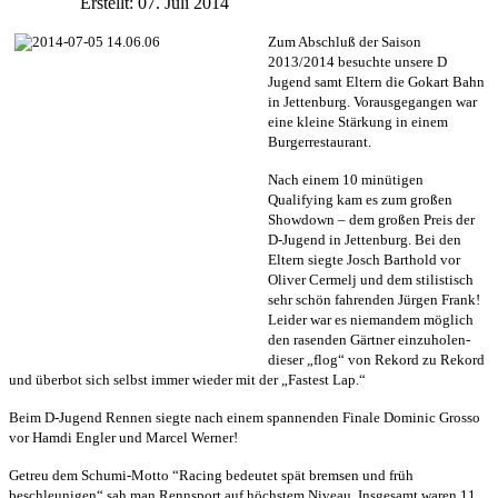
Erstellt: 07. Juli 2014
Zum Abschluß der Saison
2013/2014 besuchte unsere D
Jugend samt Eltern die Gokart Bahn
in Jettenburg. Vorausgegangen war
eine kleine Stärkung in einem
Burgerrestaurant.
Nach einem 10 minütigen
Qualifying kam es zum großen
Showdown – dem großen Preis der
D-Jugend in Jettenburg. Bei den
Eltern siegte Josch Barthold vor
Oliver Cermelj und dem stilistisch
sehr schön fahrenden Jürgen Frank!
Leider war es niemandem möglich
den rasenden Gärtner einzuholen-
dieser „flog“ von Rekord zu Rekord
und überbot sich selbst immer wieder mit der „Fastest Lap.“
Beim D-Jugend Rennen siegte nach einem spannenden Finale Dominic Grosso
vor Hamdi Engler und Marcel Werner!
Getreu dem Schumi-Motto “Racing bedeutet spät bremsen und früh
beschleunigen“ sah man Rennsport auf höchstem Niveau. Insgesamt waren 11