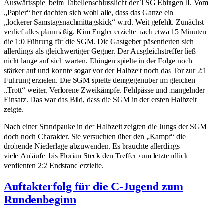
Auswärtsspiel beim Tabellenschlusslicht der
TSG Ehingen II. Vom
„Papier“ her dachten sich wohl alle, dass das Ganze ein
„lockerer
Samstagsnachmittagskick“ wird. Weit gefehlt. Zunächst
verlief alles planmäßig. Kim
Engler erzielte nach etwa 15 Minuten
die 1:0 Führung für die SGM. Die Gastgeber p
äsentierten sich
allerdings als gleichwertiger Gegner. Der Ausgleichstreffer ließ
nicht
lange auf sich warten. Ehingen spielte in der Folge noch
stärker auf und konnte sogar
vor der Halbzeit noch das Tor zur 2:1
Führung erzielen. Die SGM spielte demgegenüber
im gleichen
„Trott“ weiter. Verlorene Zweikämpfe, Fehlpässe und mangelnder
Einsatz.
Das war das Bild, dass die SGM in der ersten Halbzeit
zeigte.
Nach einer Standpauke
in der Halbzeit zeigten die Jungs der SGM
doch noch Charakter. Sie versuchten über
den „Kampf“ die
drohende Niederlage abzuwenden. Es brauchte allerdings
viele
Anläufe, bis Florian Steck den Treffer zum letztendlich
verdienten 2:2 Endstand erzielte.
Auftakterfolg für die C-Jugend zum
Rundenbeginn