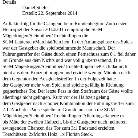
Details
Daniel Stiefel
Erstellt: 22. September 2014
Auftakterfolg für die C-Jugend beim Rundenbeginn. Zum ersten
Heimspiel der Saison
2014/2015 empfing die SGM
Mägerkingen/Steinhilben/Trochtelfingen die
SGM
Lauterach/Marchtal/Kirchen. In der Anfangsphase des Spiels
war der Gastgeber die
spielbestimmende Mannschaft. Der
Führungstreffer der Gäste durch einen Fernschuss zum 0:1
fiel daher
im Grunde aus dem Nichts und war völlig überraschend. Die
SGM
Mägerkingen/Steinhilben/Trochtelfingen ließ sich dadurch
nicht aus dem Konzept bringen und
erzielte wenige Minuten nach
dem Gegentor den Ausgleichstreffer. In der Folgezeit hatte
der
Gastgeber mehr vom Spiel und spielte gefällig in Richtung
gegnerisches Tor. Der letzte Pass in
den Strafraum der Gäste wollte
allerdings nicht gelingen. Kurz vor der Halbzeit gelang
dem
Gastgeber nach schöner Kombination der Führungstreffer zum
2:1. Nach der Pause spielte im
Grunde nur noch die SGM
Mägerkingen/Steinhilben/Trochtelfingen. Allerdings dauerte es
bis
Mitte der zweiten Halbzeit, bis die Gastgeber nach mehreren
zwingenden Chancen das Tor
zum 3:1 Endstand erzielten.
Torschützen: 2xMoritz Hölz, 1x Florian Steck.